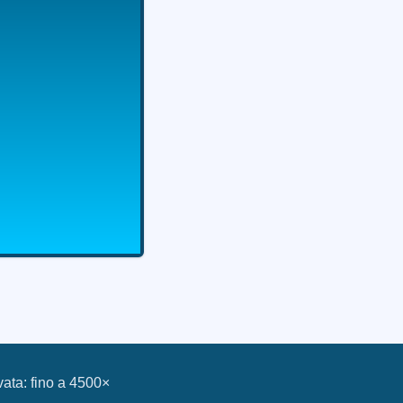
ata: fino a 4500×