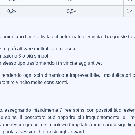
0,2×
0,5×
1×
aumentano l’interattività e il potenziale di vincita. Tra queste tr
er e può attivare moltiplicatori casuali.
ompaiono 3 o più simboli.
stesso tipo trasformandoli in vincite aggiuntive.
 rendendo ogni spin dinamico e imprevedibile. I moltiplicatori 
antire vincite molto consistenti.
oro, assegnando inizialmente 7 free spins, con possibilità di esten
e spins, il pescatore può apparire più frequentemente, e i mol
vano respin gratuiti e simboli wild impilati, aumentando signific
hi punta a sessioni high-risk/high-reward.