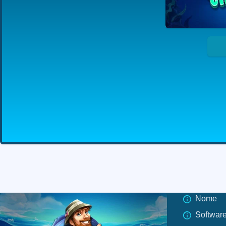
Nome
Softwar