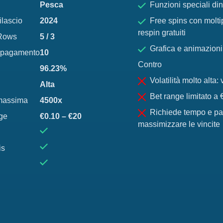
Pesca
Funzioni speciali din
ilascio
2024
Free spins con moltip
respin gratuiti
 Rows
5 / 3
Grafica e animazioni 
i pagamento
10
Contro
96.23%
Volatilità molto alta:
Alta
Bet range limitato a
 massima
4500x
Richiede tempo e pa
ge
€0.10 – €20
massimizzare le vincite
is