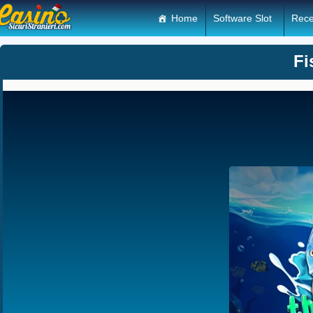
Skip to navigation
Skip to content
Casino sicuri stranieri – Gioca ai casi
Home
Software Slot
Rece
Fi