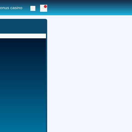
onus casino
Notifications
Search