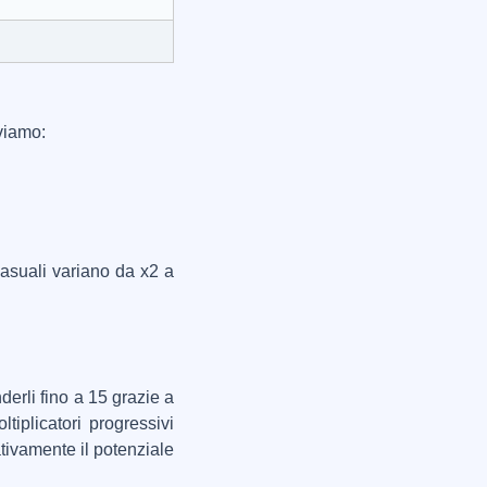
oviamo:
casuali variano da x2 a
derli fino a 15 grazie a
tiplicatori progressivi
ativamente il potenziale