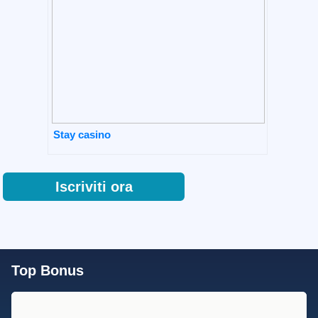
Stay casino
Iscriviti ora
Top Bonus