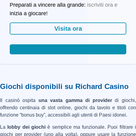
Preparati a vincere alla grande: iscriviti ora e
inizia a giocare!
Visita ora
Giochi disponibili su Richard Casino
Il casinò ospita
una vasta gamma di provider
di giochi
offrendo centinaia di slot online, giochi da tavolo e titoli con
funzione “bonus buy”, accessibili agli utenti di Paesi idonei.
La
lobby dei giochi
è semplice ma funzionale. Puoi filtrare 
giochi per provider (uno alla volta), oppure usare la funzione