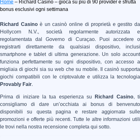
Home
–
Richard Casino – gioca su più di 90 provider e sfrutta
bonus esclusivi ogni settimana
Richard Casino
è un casinò online di proprietà e gestito d
Hollycorn N.V., società regolarmente autorizzata e
regolamentata dal Governo di Curaçao. Puoi accedere o
registrarti direttamente da qualsiasi dispositivo, inclusi
smartphone e tablet di ultima generazione. Un solo account
funziona perfettamente su ogni dispositivo, con accesso a
migliaia di giochi sia su web che su mobile. Il casinò supporta
giochi compatibili con le criptovalute e utilizza la tecnologia
Provably Fair
.
Prima di iniziare la tua esperienza su
Richard Casino
, t
consigliamo di dare un’occhiata ai bonus di benvenuto
disponibili su questa pagina e restare aggiornatə sulle
promozioni e offerte più recenti. Tutte le altre informazioni utili
le trovi nella nostra recensione completa qui sotto.