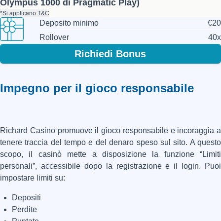
Olympus 1000 di Pragmatic Play)
*Si applicano T&C
Deposito minimo
€20
Rollover
40x
Richiedi Bonus
Impegno per il gioco responsabile
Richard Casino promuove il gioco responsabile e incoraggia a
tenere traccia del tempo e del denaro speso sul sito. A questo
scopo, il casinò mette a disposizione la funzione “Limiti
personali”, accessibile dopo la registrazione e il login. Puoi
impostare limiti su:
Depositi
Perdite