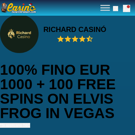
COMMISSIONE DI GAMBLING DI GIBILTERRA (GRA)
COMMISSIONE DI GIOCO ONLINE DI KAHNAWAKE
Casino sicuri stranieri – Gioca ai casino no AAMS in
Noti
Search
sicurezza
Skip to navigation
Skip to content
RICHARD CASINÓ
100% FINO EUR
1000 + 100 FREE
SPINS ON ELVIS
FROG IN VEGAS
*Si applicano T&C