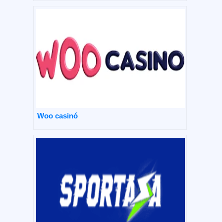
Woo casinó