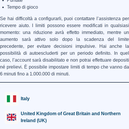
Puntate
Tempo di gioco
Se hai difficoltà a configurarli, puoi contattare l’assistenza per
ricevere aiuto. I limiti possono essere modificati in qualsiasi
momento: una riduzione avrà effetto immediato, mentre un
aumento sarà attivo solo dopo la scadenza del limite
precedente, per evitare decisioni impulsive. Hai anche la
possibilità di autoescluderti per un periodo definito. In quel
caso, l’account sarà disabilitato e non potrai effettuare depositi
né prelievi. È possibile impostare limiti di tempo che vanno da
6 minuti fino a 1.000.000 di minuti.
Italy
United Kingdom of Great Britain and Northern
Ireland (UK)