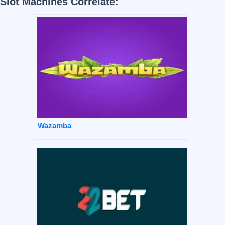
Slot Machines Correlate:
Wazamba