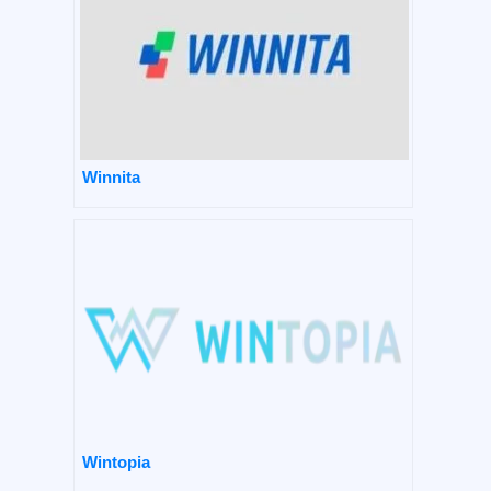
Winnita
Wintopia