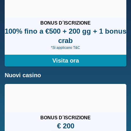
BONUS D´ISCRIZIONE
100% fino a €500 + 200 gg + 1 bonus
crab
*Si applicano T&C
Visita ora
Nuovi casino
BONUS D´ISCRIZIONE
€ 200