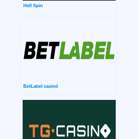
Hell Spin
BetLabel casinó