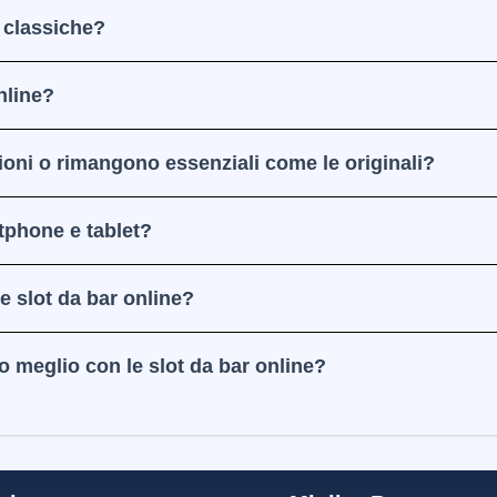
 classiche?
online?
zioni o rimangono essenziali come le originali?
tphone e tablet?
e slot da bar online?
o meglio con le slot da bar online?