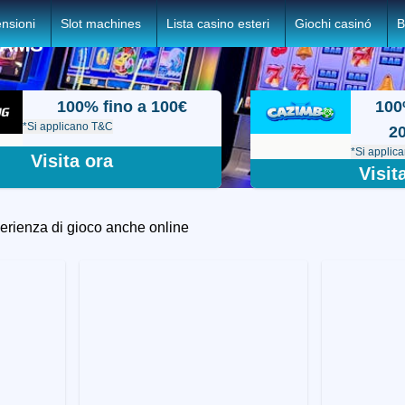
o replicare la esperienza di gioco anche
no no AAMS in sicurezza
nsioni
Slot machines
Lista casino esteri
Giochi casinó
B
Casino sicuri stranieri
 AAMS
100% fino a 100€
100
*Si applicano T&C
2
*Si applic
Visita ora
Visit
sperienza di gioco anche online