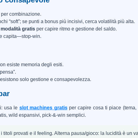
ut per combinazione.
ochi “soft”; se punti a bonus più incisivi, cerca volatilità più alta.
n
modalità gratis
per capire ritmo e gestione del saldo.
se capita—stop-win.
on esiste memoria degli esiti.
mpensa”.
i; esistono solo gestione e consapevolezza.
bar
i: usa le
slot machines gratis
per capire cosa ti piace (tema,
ratis, wild espansivi, pick-&-win semplici.
titoli provati e il feeling. Alterna pausa/gioco: la lucidità è un v