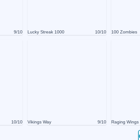
9/10
Lucky Streak 1000
10/10
100 Zombies
10/10
Vikings Way
9/10
Raging Wings