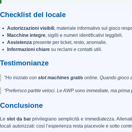
Checklist del locale
Autorizzazioni visibili
, materiale informativo sul gioco resp
Macchine integre
, sigilli e numeri identificativi leggibili.
Assistenza
presente per ticket, resto, anomalie.
Informazioni chiare
su reclami e contatti utili.
Testimonianze
“Ho iniziato con
slot machines gratis
online. Quando gioco al 
“Preferisco partite veloci. Le AWP sono immediate, ma prima
Conclusione
Le
slot da bar
privilegiano semplicità e immediatezza. Allena
locali autorizzati: così l’esperienza resta piacevole e sotto contr