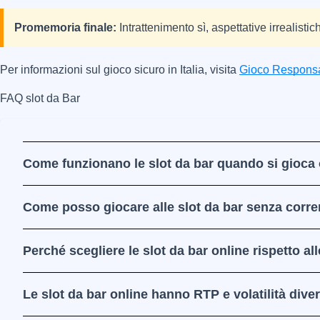
Promemoria finale:
Intrattenimento sì, aspettative irrealis
Per informazioni sul gioco sicuro in Italia, visita
Gioco Respons
FAQ slot da Bar
Come funzionano le slot da bar quando si gioca
Come posso giocare alle slot da bar senza correre
Perché scegliere le slot da bar online rispetto a
Le slot da bar online hanno RTP e volatilità diver