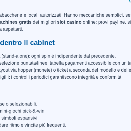
tabaccherie e locali autorizzati. Hanno meccaniche semplici, se
achines gratis
dei migliori
slot casino
online: provi payline, s
 aspettarti.
entro il cabinet
et (stand-alone); ogni spin è indipendente dal precedente.
 selezione puntata/linee, tabella pagamenti accessibile con un ta
yout via hopper (monete) o ticket a seconda del modello e delle 
sigilli; i controlli periodici garantiscono integrità e conformità.
se o selezionabili.
 mini-giochi pick-&-win.
), simboli espansivi.
are ritmo e vincite più frequenti.