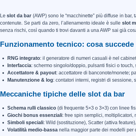
Le
slot da bar
(AWP) sono le “macchinette” più diffuse in bar, 
contenute. Se parti da zero, l’allenamento ideale è sulle
slot m
senza rischi, così quando ti trovi davanti a una AWP sai già cosa
Funzionamento tecnico: cosa succede d
RNG integrato
: il generatore di numeri casuali è nel cabin
Interfaccia
: schermo singolo/doppio, pulsanti fisici o touch,
Accettatore & payout
: accettatore di banconote/monete; pa
Manutenzione & log
: contatori interni, registri di sessione, 
Meccaniche tipiche delle slot da bar
Schema rulli classico
(di frequente 5×3 o 3×3) con linee fis
Giochi bonus essenziali
: free spin semplici, moltiplicatori,
Simboli speciali
: Wild (sostituzione), Scatter (attiva feature
Volatilità medio-bassa
nella maggior parte dei modelli per d