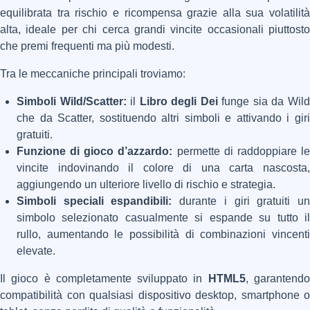
equilibrata tra rischio e ricompensa grazie alla sua volatilità
alta, ideale per chi cerca grandi vincite occasionali piuttosto
che premi frequenti ma più modesti.
Tra le meccaniche principali troviamo:
Simboli Wild/Scatter:
il
Libro degli Dei
funge sia da Wil
che da Scatter, sostituendo altri simboli e attivando i giri
gratuiti.
Funzione di gioco d’azzardo:
permette di raddoppiare l
vincite indovinando il colore di una carta nascosta,
aggiungendo un ulteriore livello di rischio e strategia.
Simboli speciali espandibili:
durante i giri gratuiti u
simbolo selezionato casualmente si espande su tutto il
rullo, aumentando le possibilità di combinazioni vincenti
elevate.
Il gioco è completamente sviluppato in
HTML5
, garantend
compatibilità con qualsiasi dispositivo desktop, smartphone o