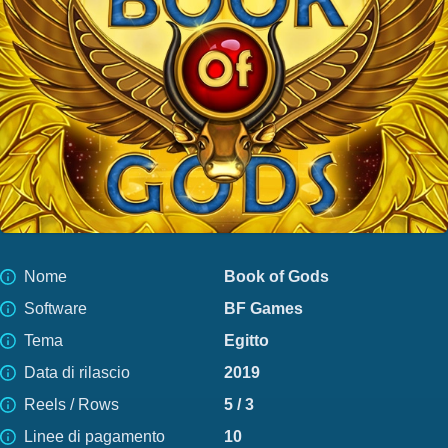
Nome
Book of Gods
Software
BF Games
Tema
Egitto
Data di rilascio
2019
Reels / Rows
5 / 3
Linee di pagamento
10