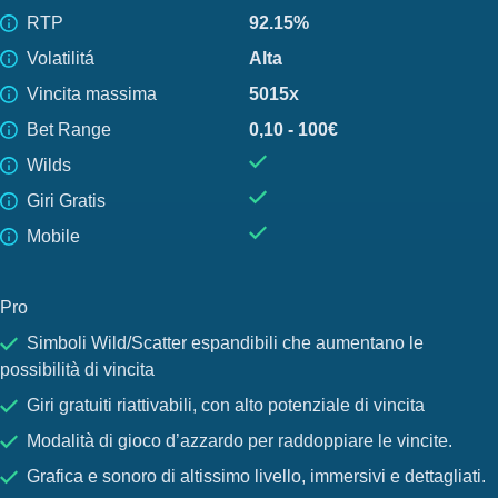
RTP
92.15%
Volatilitá
Alta
Vincita massima
5015x
Bet Range
0,10 - 100€
Wilds
Giri Gratis
Mobile
Pro
Simboli Wild/Scatter espandibili che aumentano le
possibilità di vincita
Giri gratuiti riattivabili, con alto potenziale di vincita
Modalità di gioco d’azzardo per raddoppiare le vincite.
Grafica e sonoro di altissimo livello, immersivi e dettagliati.