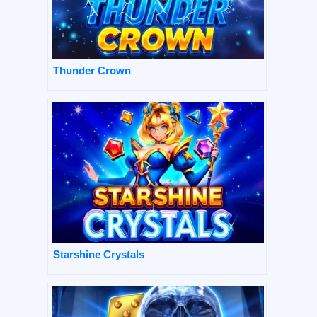
Thunder Crown
Starshine Crystals