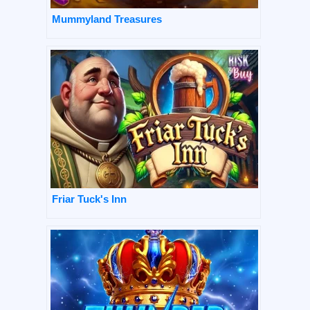
Mummyland Treasures
Friar Tuck's Inn