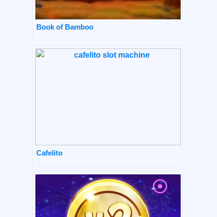
Book of Bamboo
Cafelito