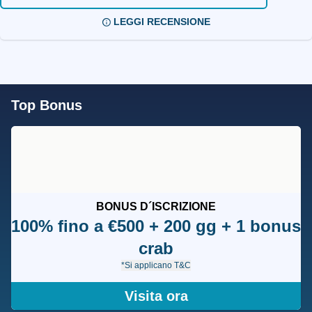
LEGGI RECENSIONE
Top Bonus
BONUS D´ISCRIZIONE
100% fino a €500 + 200 gg + 1 bonus
crab
*Si applicano T&C
Visita ora