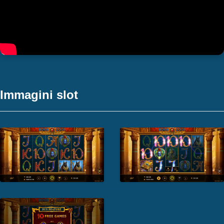
Immagini slot