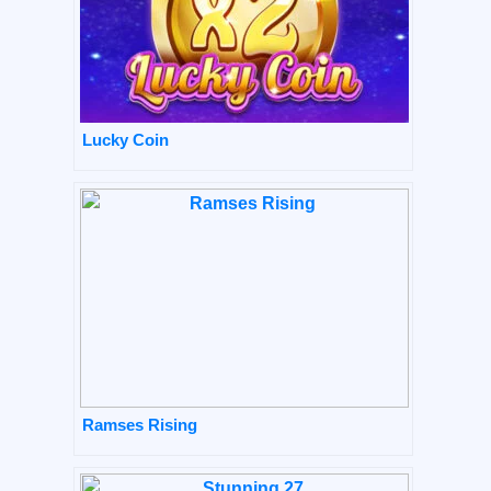
Lucky Coin
Ramses Rising