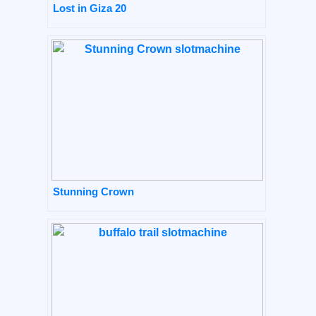
Lost in Giza 20
Stunning Crown