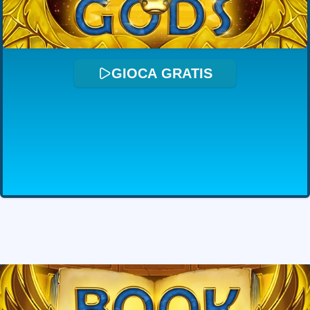
GIOCA GRATIS