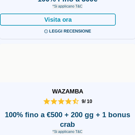
*Si applicano T&C
Visita ora
LEGGI RECENSIONE
WAZAMBA
9/ 10
100% fino a €500 + 200 gg + 1 bonus
crab
*Si applicano T&C