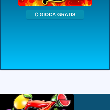
GIOCA GRATIS