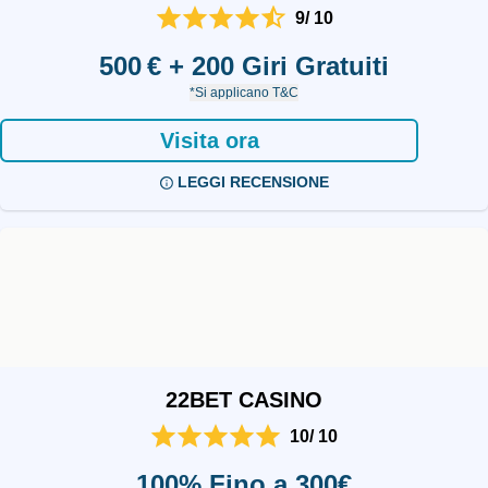
9/ 10
500 € + 200 Giri Gratuiti
*Si applicano T&C
Visita ora
LEGGI RECENSIONE
22BET CASINO
10/ 10
100% Fino a 300€