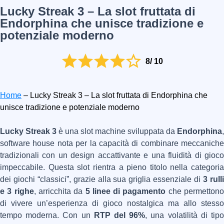
Lucky Streak 3 – La slot fruttata di
Endorphina che unisce tradizione e
potenziale moderno
8/ 10
Home
–
Lucky Streak 3 – La slot fruttata di Endorphina che
unisce tradizione e potenziale moderno
Lucky Streak 3
è una slot machine sviluppata da
Endorphina
,
software house nota per la capacità di combinare meccaniche
tradizionali con un design accattivante e una fluidità di gioco
impeccabile. Questa slot rientra a pieno titolo nella categoria
dei giochi “classici”, grazie alla sua griglia essenziale di
3 rull
e 3 righe
, arricchita da
5 linee di pagamento
che permetton
di vivere un’esperienza di gioco nostalgica ma allo stesso
tempo moderna. Con un
RTP del 96%
, una volatilità di tip