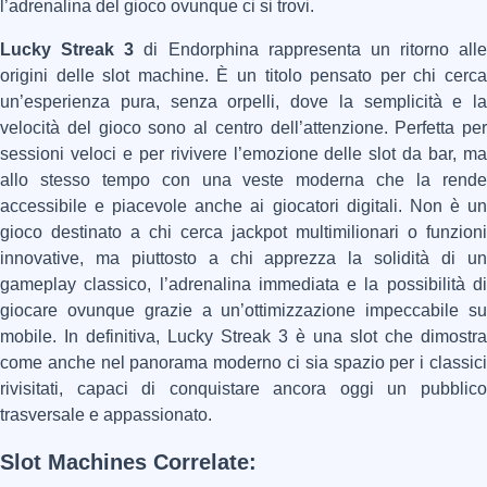
l’adrenalina del gioco ovunque ci si trovi.
Lucky Streak 3
di Endorphina rappresenta un ritorno alle
origini delle slot machine. È un titolo pensato per chi cerca
un’esperienza pura, senza orpelli, dove la semplicità e la
velocità del gioco sono al centro dell’attenzione. Perfetta per
sessioni veloci e per rivivere l’emozione delle slot da bar, ma
allo stesso tempo con una veste moderna che la rende
accessibile e piacevole anche ai giocatori digitali. Non è un
gioco destinato a chi cerca jackpot multimilionari o funzioni
innovative, ma piuttosto a chi apprezza la solidità di un
gameplay classico, l’adrenalina immediata e la possibilità di
giocare ovunque grazie a un’ottimizzazione impeccabile su
mobile. In definitiva, Lucky Streak 3 è una slot che dimostra
come anche nel panorama moderno ci sia spazio per i classici
rivisitati, capaci di conquistare ancora oggi un pubblico
trasversale e appassionato.
Slot Machines Correlate: