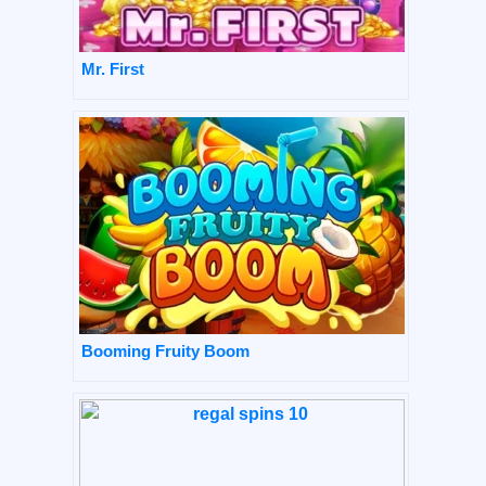
Mr. First
Booming Fruity Boom