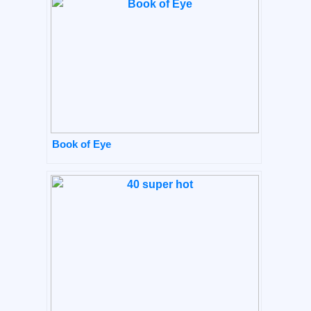
Book of Eye