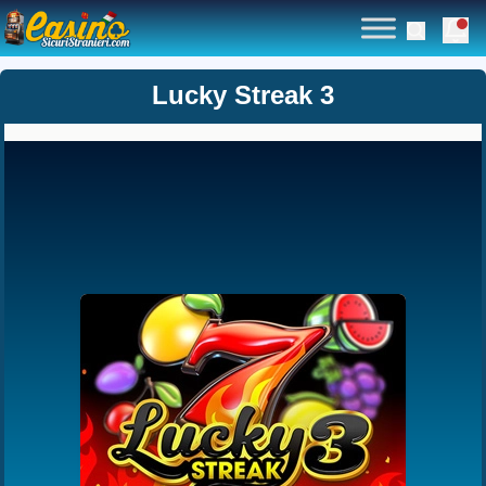
COMMISSIONE DI GAMBLING DI GIBILTERRA (GRA)
COMMISSIONE DI GIOCO ONLINE DI KAHNAWAKE
Skip to navigation
Skip to content
Casino sicuri stranieri – Gioca ai casino no AAMS in
Noti
Search
sicurezza
Lucky Streak 3