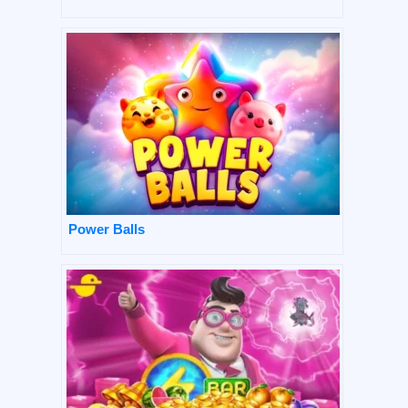
Power Balls