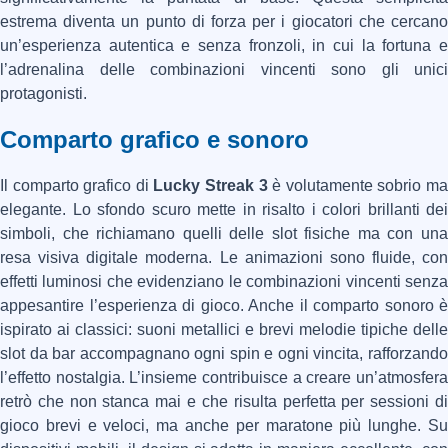
estrema diventa un punto di forza per i giocatori che cercano
un’esperienza autentica e senza fronzoli, in cui la fortuna e
l’adrenalina delle combinazioni vincenti sono gli unici
protagonisti.
Comparto grafico e sonoro
Il comparto grafico di
Lucky Streak 3
è volutamente sobrio m
elegante. Lo sfondo scuro mette in risalto i colori brillanti dei
simboli, che richiamano quelli delle slot fisiche ma con una
resa visiva digitale moderna. Le animazioni sono fluide, con
effetti luminosi che evidenziano le combinazioni vincenti senza
appesantire l’esperienza di gioco. Anche il comparto sonoro è
ispirato ai classici: suoni metallici e brevi melodie tipiche delle
slot da bar accompagnano ogni spin e ogni vincita, rafforzando
l’effetto nostalgia. L’insieme contribuisce a creare un’atmosfera
retrò che non stanca mai e che risulta perfetta per sessioni di
gioco brevi e veloci, ma anche per maratone più lunghe. Su