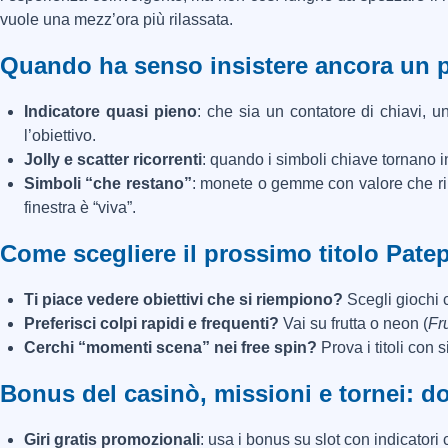
vuole una mezz’ora più rilassata.
Quando ha senso insistere ancora un 
Indicatore quasi pieno
: che sia un contatore di chiavi, u
l’obiettivo.
Jolly e scatter ricorrenti
: quando i simboli chiave tornano i
Simboli “che restano”
: monete o gemme con valore che rim
finestra è “viva”.
Come scegliere il prossimo titolo Pate
Ti piace vedere obiettivi che si riempiono?
Scegli giochi c
Preferisci colpi rapidi e frequenti?
Vai su frutta o neon (
Fr
Cerchi “momenti scena” nei free spin?
Prova i titoli con 
Bonus del casinò, missioni e tornei: 
Giri gratis promozionali
: usa i bonus su slot con indicatori