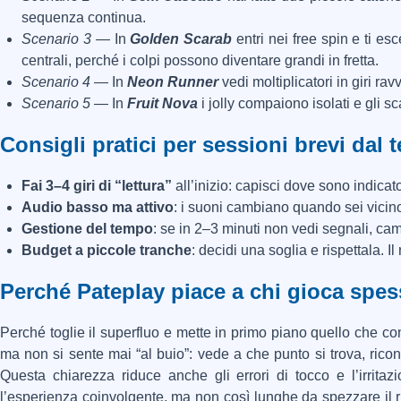
sequenza continua.
Scenario 3
— In
Golden Scarab
entri nei free spin e ti es
centrali, perché i colpi possono diventare grandi in fretta.
Scenario 4
— In
Neon Runner
vedi moltiplicatori in giri rav
Scenario 5
— In
Fruit Nova
i jolly compaiono isolati e gli 
Consigli pratici per sessioni brevi dal 
Fai 3–4 giri di “lettura”
all’inizio: capisci dove sono indicato
Audio basso ma attivo
: i suoni cambiano quando sei vicino
Gestione del tempo
: se in 2–3 minuti non vedi segnali, camb
Budget a piccole tranche
: decidi una soglia e rispettala. 
Perché Pateplay piace a chi gioca spe
Perché toglie il superfluo e mette in primo piano quello che conta
ma non si sente mai “al buio”: vede a che punto si trova, rico
Questa chiarezza riduce anche gli errori di tocco e l’irrita
l’esperienza coinvolgente, ma non così lunghe da spezzare il rit