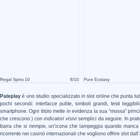
Regal Spins 10
8/10
Pure Ecstasy
Pateplay
è uno studio specializzato in slot online che punta tut
pochi secondi: interfacce pulite, simboli grandi, testi leggi
smartphone. Ogni titolo mette in evidenza la sua “mossa” principale
che crescono ) con
indicatori visivi
semplici da seguire. In prati
barra che si riempie, un’icona che lampeggia quando manca 
ricorrente nei casinò internazionali che vogliono offrire slot da