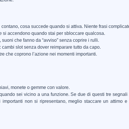
i contano, cosa succede quando si attiva. Niente frasi complicat
 che si accendono quando stai per sbloccare qualcosa.
e, suoni che fanno da “avviso” senza coprire i rulli.
a: cambi slot senza dover reimparare tutto da capo.
estre che coprono l’azione nei momenti importanti.
, chiavi, monete o gemme con valore.
a” quando sei vicino a una funzione. Se due di questi tre segnal
importanti non si ripresentano, meglio staccare un attimo e v