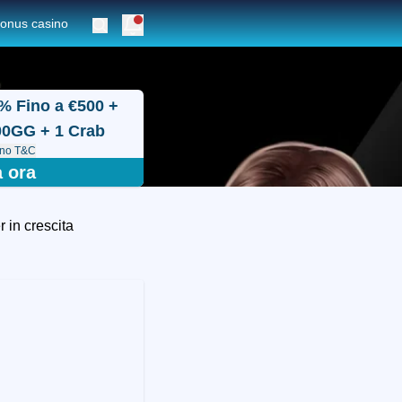
hone
onus casino
Notifications
Search
% Fino a €500 +
00GG + 1 Crab
ano T&C
a ora
r in crescita