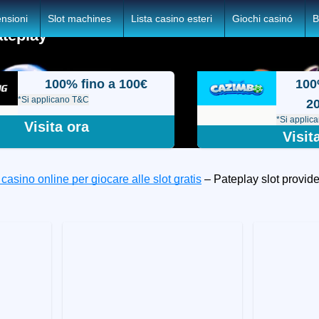
onenziale perfetto da giocare su smartp
no no AAMS in sicurezza
nsioni
Slot machines
Lista casino esteri
Giochi casinó
B
Casino sicuri stranieri
ateplay
100% fino a 100€
100
*Si applicano T&C
2
*Si applic
Visita ora
Visit
 casino online per giocare alle slot gratis
–
Pateplay slot provide