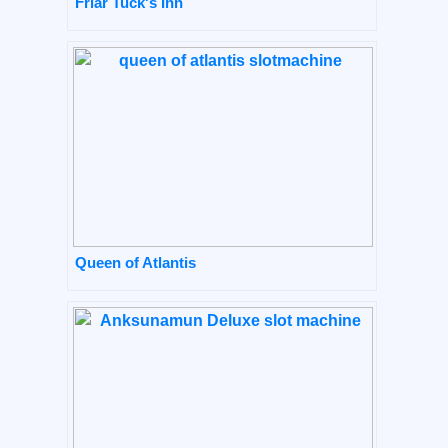
Friar Tuck's Inn
Queen of Atlantis