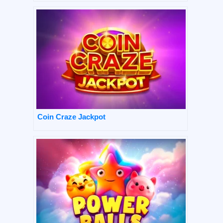
Coin Craze Jackpot