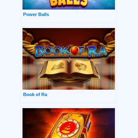
Power Balls
Book of Ra