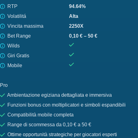
RTP
94.64%
Volatilitá
Alta
Vincita massima
2250X
Bet Range
0,10 € – 50 €
Wilds
Giri Gratis
Mobile
Pro
Ambientazione egiziana dettagliata e immersiva
Funzioni bonus con moltiplicatori e simboli espandibili
Compatibilità mobile completa
Range di scommessa da 0,10 € a 50 €
Ottime opportunità strategiche per giocatori esperti