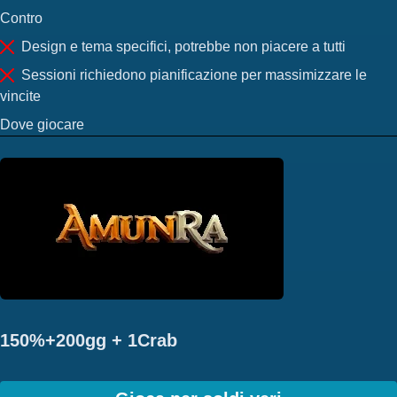
Contro
Design e tema specifici, potrebbe non piacere a tutti
Sessioni richiedono pianificazione per massimizzare le
vincite
Dove giocare
150%+200gg + 1Crab