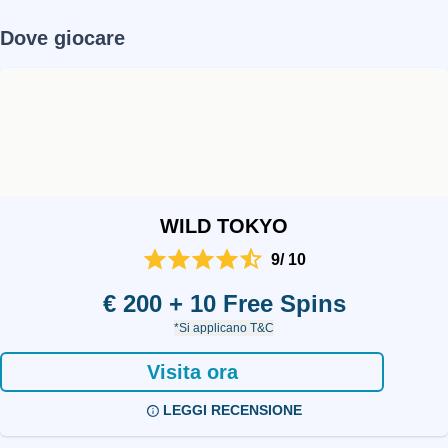
Dove giocare
WILD TOKYO
9/ 10
€ 200 + 10 Free Spins
*Si applicano T&C
Visita ora
LEGGI RECENSIONE