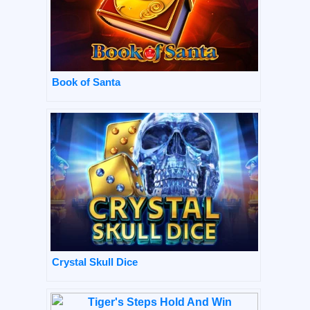
Book of Santa
Crystal Skull Dice