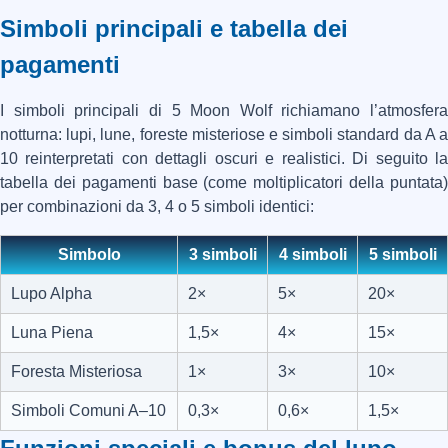
Simboli principali e tabella dei
pagamenti
I simboli principali di 5 Moon Wolf richiamano l’atmosfera
notturna: lupi, lune, foreste misteriose e simboli standard da A a
10 reinterpretati con dettagli oscuri e realistici. Di seguito la
tabella dei pagamenti base (come moltiplicatori della puntata)
per combinazioni da 3, 4 o 5 simboli identici:
Simbolo
3 simboli
4 simboli
5 simboli
Lupo Alpha
2×
5×
20×
Luna Piena
1,5×
4×
15×
Foresta Misteriosa
1×
3×
10×
Simboli Comuni A–10
0,3×
0,6×
1,5×