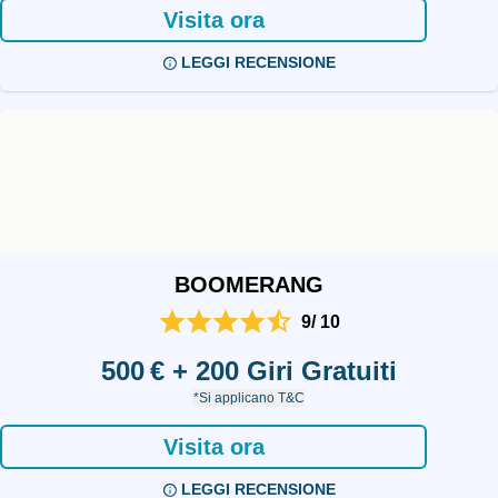
Visita ora
LEGGI RECENSIONE
BOOMERANG
9/ 10
500 € + 200 Giri Gratuiti
*Si applicano T&C
Visita ora
LEGGI RECENSIONE