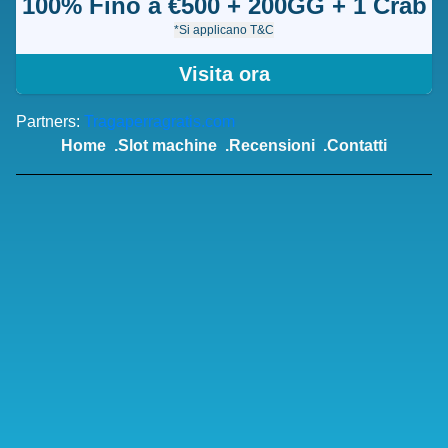
100% Fino a €500 + 200GG + 1 Crab
*Si applicano T&C
Visita ora
Partners:
Tragaperragratis.com
Home
Slot machine
Recensioni
Contatti