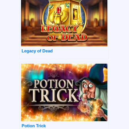
Legacy of Dead
Potion Trick