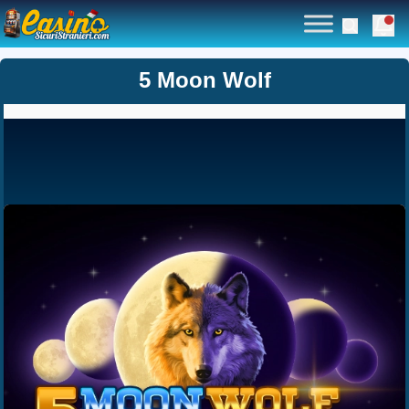
COMMISSIONE DI GAMBLING DI GIBILTERRA (GRA)
COMMISSIONE DI GIOCO ONLINE DI KAHNAWAKE
Skip to navigation
Skip to content
Casino sicuri stranieri – Gioca ai casino no AAMS in
Noti
Search
sicurezza
5 Moon Wolf