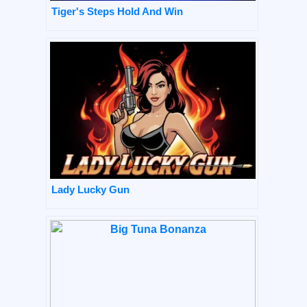
Tiger's Steps Hold And Win
Lady Lucky Gun