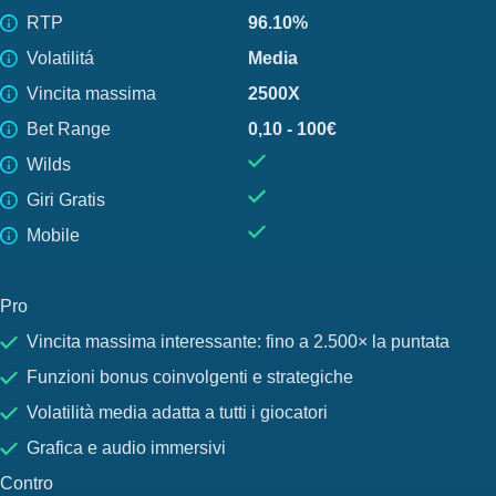
RTP
96.10%
Volatilitá
Media
Vincita massima
2500X
Bet Range
0,10 - 100€
Wilds
Giri Gratis
Mobile
Pro
Vincita massima interessante: fino a 2.500× la puntata
Funzioni bonus coinvolgenti e strategiche
Volatilità media adatta a tutti i giocatori
Grafica e audio immersivi
Contro