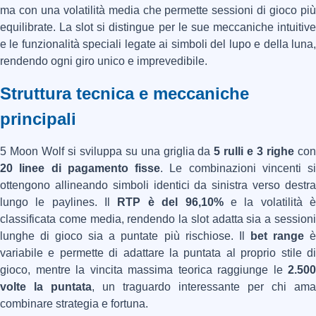
ma con una volatilità media che permette sessioni di gioco più
equilibrate. La slot si distingue per le sue meccaniche intuitive
e le funzionalità speciali legate ai simboli del lupo e della luna,
rendendo ogni giro unico e imprevedibile.
Struttura tecnica e meccaniche
principali
5 Moon Wolf si sviluppa su una griglia da
5 rulli e 3 righe
co
20 linee di pagamento fisse
. Le combinazioni vincenti si
ottengono allineando simboli identici da sinistra verso destra
lungo le paylines. Il
RTP è del 96,10%
e la volatilità 
classificata come media, rendendo la slot adatta sia a sessioni
lunghe di gioco sia a puntate più rischiose. Il
bet range
variabile e permette di adattare la puntata al proprio stile di
gioco, mentre la vincita massima teorica raggiunge le
2.500
volte la puntata
, un traguardo interessante per chi ama
combinare strategia e fortuna.