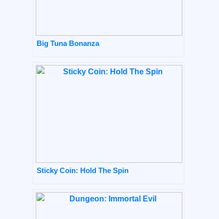
Big Tuna Bonanza
Sticky Coin: Hold The Spin