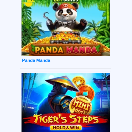
Panda Manda