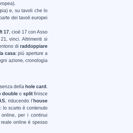
uropea).
ia) e, su tavoli che lo
arte dei tavoli europei
ft 17
, cioè 17 con Asso
, vinci. Altrimenti si
sentono di
raddoppiare
la casa
: più aperture a
 ogni azione, cronologia
ssenza della
hole card
.
uo
double
o
split
finisce
AS
, riducendo l’
house
 lo scarto è contenuto
online, per i continui
 reale online è spesso