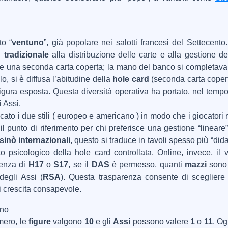
o “
ventuno
”, già popolare nei salotti francesi del Settecent
ù
tradizionale
alla distribuzione delle carte e alla gestione d
e una seconda carta coperta; la mano del banco si completava 
o, si è diffusa l’abitudine della
hole card
(seconda carta coperta
gura esposta. Questa diversità operativa ha portato, nel tempo
 Assi.
cato i due stili ( europeo e americano ) in modo che i giocatori
il punto di riferimento per chi preferisce una gestione “lineare
sinò internazionali
, questo si traduce in tavoli spesso più “didatt
o psicologico della hole card controllata. Online, invece, il 
senza di
H17
o
S17
, se il
DAS
è permesso, quanti
mazzi
sono 
egli Assi (
RSA
). Questa trasparenza consente di scegliere i
i crescita consapevole.
ano
mero, le
figure
valgono
10
e gli
Assi
possono valere
1
o
11
. Og