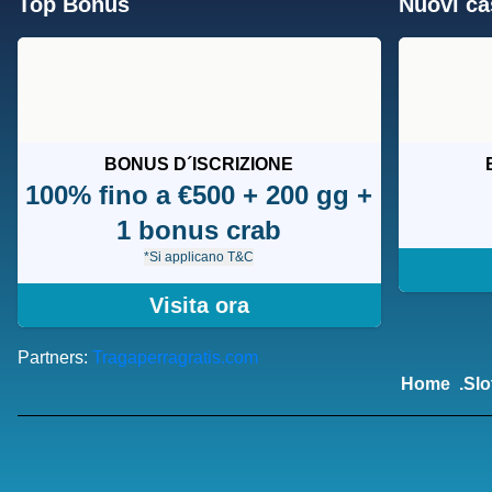
Top Bonus
Nuovi ca
BONUS D´ISCRIZIONE
100% fino a €500 + 200 gg +
1 bonus crab
*Si applicano T&C
Visita ora
Partners:
Tragaperragratis.com
Home
Slo