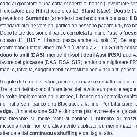
carte al giocatore e una carta scoperta al banco (l’eventuale 
Il giocatore può
Hit
(chiedere carta),
Stand
(stare),
Double
(ra
prevedono,
Surrender
(arrendersi perdendo metà puntata). Il
B
standard; alcune versioni particolari possono pagare
6:5
, ma no
Dopo le tue decisioni, il banco completa la mano: “
sta
” o “
pesc
contato 11;
H17
= il banco pesca anche su soft 17). Se sup
confrontano i totali: vince chi è più vicino a 21. Lo
Split
ti conse
dopo lo split (DAS)
, mentre il
ri-split degli Assi (RSA)
può va
favore del giocatore (DAS, RSA, S17) tendono a migliorare l’
R
mani e, talvolta, suggerimenti contestuali non vincolanti pensati p
Regole del croupier,
shoe
, numero di mazzi e impatto sul gioco
Tre fattori definiscono il “carattere” del tavolo europeo: le regol
In molte implementazioni europee, il banco non controlla subi
nel nulla se il banco gira Blackjack alla fine. Per bilanciare
edge
. L’impostazione
S17
è di norma più favorevole al giocato
ma rilevante su molte mani di confine. Il
numero di mazzi
mescolamenti, non è praticamente applicabile): meno mazzi in 
attenuata dal
continuous shuffling
e dal taglio alto.