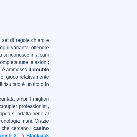
n set di regole chiaro e
 ogni variante: ottenere
 si riconosce in alcuni
ompleta tutte le azioni;
ni è ammesso il
double
del gioco relativamente
l risultato è un titolo in
puntata ampi. I migliori
croupier professionisti,
uropea si adatta bene al
ronologia mani. Grazie
ni che cercano i
casino
anish 21
o
Blackjack