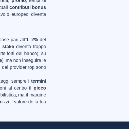
imiti
,
promo
, tempi di
tuali
contributi bonus
tavolo europeo diventa
ase pari all’
1–2%
del
o
stake
diventa troppo
te forti del banco); su
e
), ma non inseguire le
UI dei provider top sono
Leggi sempre i
termini
eni al centro il
gioco
abilistica, ma il margine
izzi il valore della tua