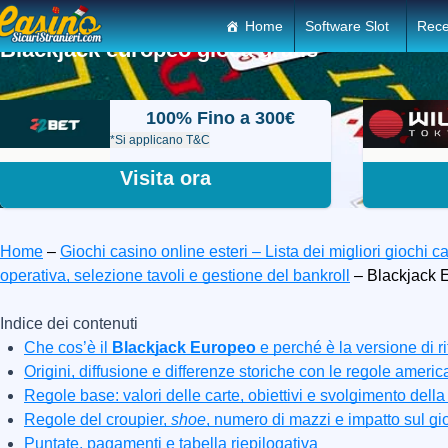
Blackjack Europeo (standard): guida co
Skip to navigation
Skip to content
Casino sicuri stranieri – Gioca ai casi
Home
Software Slot
Rece
Blackjack europeo gioca gratis
100% Fino a 300€
*Si applicano T&C
Visita ora
Home
–
Giochi casino online esteri – Lista dei migliori giochi c
operativa, selezione tavoli e gestione del bankroll
–
Blackjack E
Indice dei contenuti
Che cos’è il
Blackjack Europeo
e perché è la versione di r
Origini, diffusione e differenze storiche con le regole ameri
Regole base: valori delle carte, obiettivi e svolgimento dell
Regole del croupier,
shoe
, numero di mazzi e impatto sul gi
Puntate, pagamenti e tabella riepilogativa