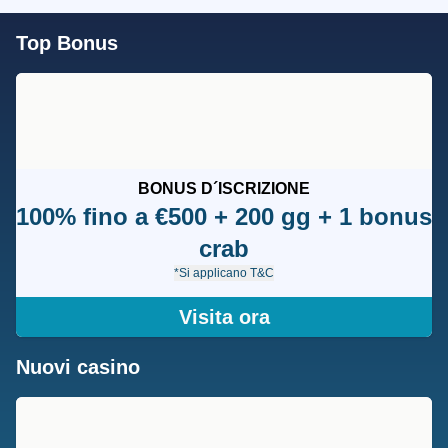
Top Bonus
BONUS D´ISCRIZIONE
100% fino a €500 + 200 gg + 1 bonus
crab
*Si applicano T&C
Visita ora
Nuovi casino