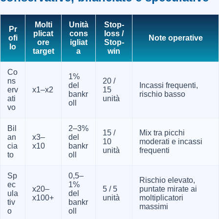
Molti
Unità
Stop-
Pr
plicat
cons
loss /
ofi
Note operative
ore
igliat
Stop-
lo
target
a
win
Co
1%
ns
20 /
del
Incassi frequenti,
erv
x1–x2
15
bankr
rischio basso
ati
unità
oll
vo
Bil
2–3%
15 /
Mix tra picchi
an
x3–
del
10
moderati e incassi
cia
x10
bankr
unità
frequenti
to
oll
Sp
0,5–
Rischio elevato,
ec
1%
x20–
5 / 5
puntate mirate ai
ula
del
x100+
unità
moltiplicatori
tiv
bankr
massimi
o
oll