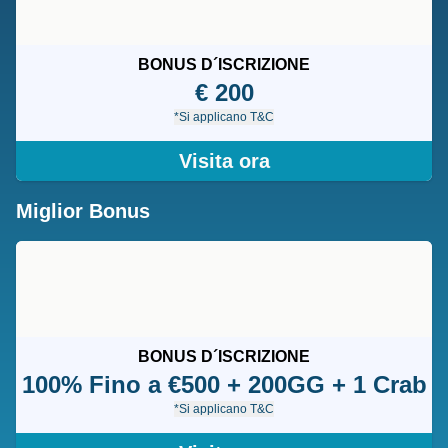
BONUS D´ISCRIZIONE
€ 200
*Si applicano T&C
Visita ora
Miglior Bonus
BONUS D´ISCRIZIONE
100% Fino a €500 + 200GG + 1 Crab
*Si applicano T&C