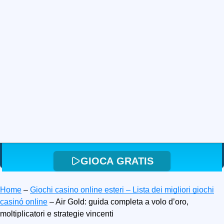
GIOCA GRATIS
Home
–
Giochi casino online esteri – Lista dei migliori giochi
casinó online
–
Air Gold: guida completa a volo d’oro,
moltiplicatori e strategie vincenti