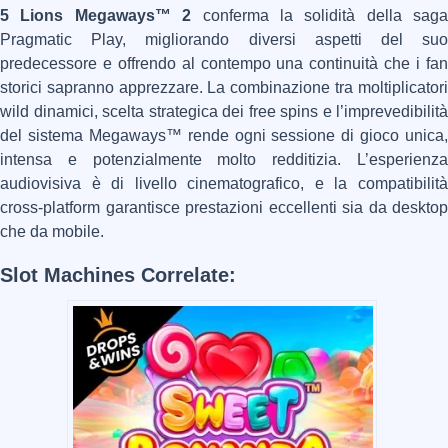
5 Lions Megaways™ 2
conferma la solidità della saga
Pragmatic Play, migliorando diversi aspetti del suo
predecessore e offrendo al contempo una continuità che i fan
storici sapranno apprezzare. La combinazione tra moltiplicatori
wild dinamici, scelta strategica dei free spins e l’imprevedibilità
del sistema Megaways™ rende ogni sessione di gioco unica,
intensa e potenzialmente molto redditizia. L’esperienza
audiovisiva è di livello cinematografico, e la compatibilità
cross-platform garantisce prestazioni eccellenti sia da desktop
che da mobile.
Slot Machines Correlate: