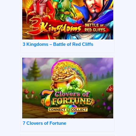
3 Kingdoms – Battle of Red Cliffs
7 Clovers of Fortune