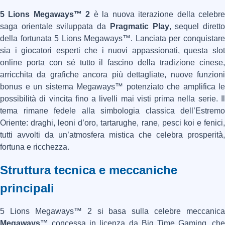
5 Lions Megaways™ 2
è la nuova iterazione della celebr
saga orientale sviluppata da
Pragmatic Play
, sequel dirett
della fortunata 5 Lions Megaways™. Lanciata per conquistare
sia i giocatori esperti che i nuovi appassionati, questa slot
online porta con sé tutto il fascino della tradizione cinese,
arricchita da grafiche ancora più dettagliate, nuove funzioni
bonus e un sistema Megaways™ potenziato che amplifica le
possibilità di vincita fino a livelli mai visti prima nella serie. Il
tema rimane fedele alla simbologia classica dell’Estremo
Oriente: draghi, leoni d’oro, tartarughe, rane, pesci koi e fenici,
tutti avvolti da un’atmosfera mistica che celebra prosperità,
fortuna e ricchezza.
Struttura tecnica e meccaniche
principali
5 Lions Megaways™ 2 si basa sulla celebre meccanica
Megaways™
concessa in licenza da Big Time Gaming, che