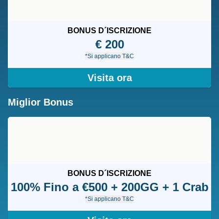
BONUS D´ISCRIZIONE
€ 200
*Si applicano T&C
Visita ora
Miglior Bonus
BONUS D´ISCRIZIONE
100% Fino a €500 + 200GG + 1 Crab
*Si applicano T&C