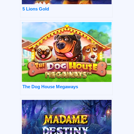
5 Lions Gold
The Dog House Megaways