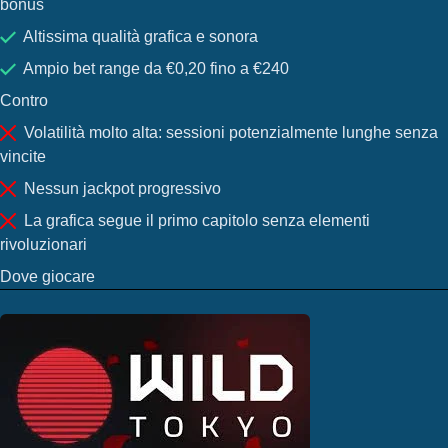
bonus
Altissima qualità grafica e sonora
Ampio bet range da €0,20 fino a €240
Contro
Volatilità molto alta: sessioni potenzialmente lunghe senza
vincite
Nessun jackpot progressivo
La grafica segue il primo capitolo senza elementi
rivoluzionari
Dove giocare