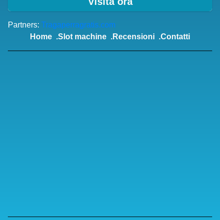
Visita ora
Partners:
Tragaperragratis.com
Home
Slot machine
Recensioni
Contatti