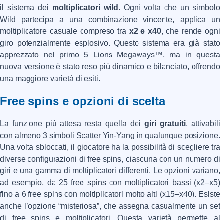
il sistema dei
moltiplicatori wild
. Ogni volta che un simbolo
Wild partecipa a una combinazione vincente, applica un
moltiplicatore casuale compreso tra
x2 e x40
, che rende ogn
giro potenzialmente esplosivo. Questo sistema era già stato
apprezzato nel primo 5 Lions Megaways™, ma in questa
nuova versione è stato reso più dinamico e bilanciato, offrendo
una maggiore varietà di esiti.
Free spins e opzioni di scelta
La funzione più attesa resta quella dei
giri gratuiti
, attivabili
con almeno 3 simboli Scatter Yin-Yang in qualunque posizione.
Una volta sbloccati, il giocatore ha la possibilità di scegliere tra
diverse configurazioni di free spins, ciascuna con un numero di
giri e una gamma di moltiplicatori differenti. Le opzioni variano,
ad esempio, da 25 free spins con moltiplicatori bassi (x2–x5)
fino a 6 free spins con moltiplicatori molto alti (x15–x40). Esiste
anche l’opzione “misteriosa”, che assegna casualmente un set
di free spins e moltiplicatori. Questa varietà permette al