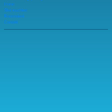
Home
Slot machine
Recensioni
Contatti