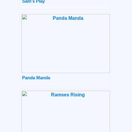
Sam's Play
Panda Manda