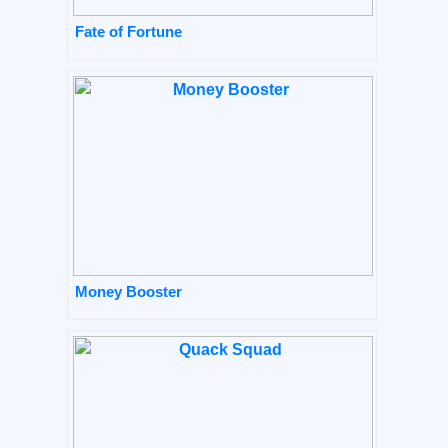
Fate of Fortune
Money Booster