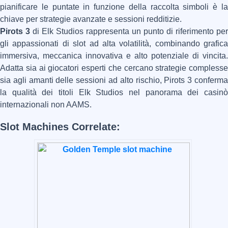
pianificare le puntate in funzione della raccolta simboli è la
chiave per strategie avanzate e sessioni redditizie.
Pirots 3
di Elk Studios rappresenta un punto di riferimento per
gli appassionati di slot ad alta volatilità, combinando grafica
immersiva, meccanica innovativa e alto potenziale di vincita.
Adatta sia ai giocatori esperti che cercano strategie complesse
sia agli amanti delle sessioni ad alto rischio, Pirots 3 conferma
la qualità dei titoli Elk Studios nel panorama dei casinò
internazionali non AAMS.
Slot Machines Correlate: