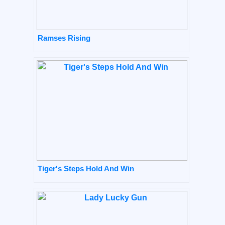
Ramses Rising
Tiger's Steps Hold And Win