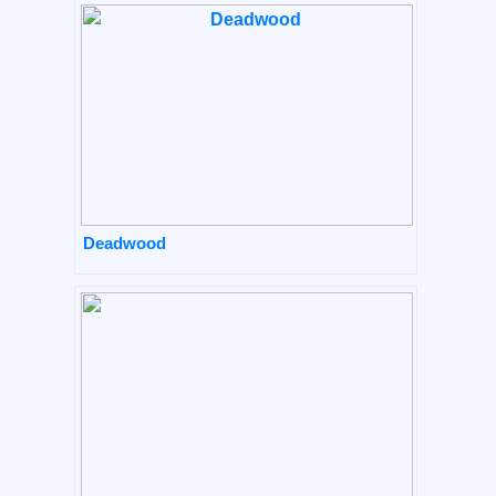
Deadwood