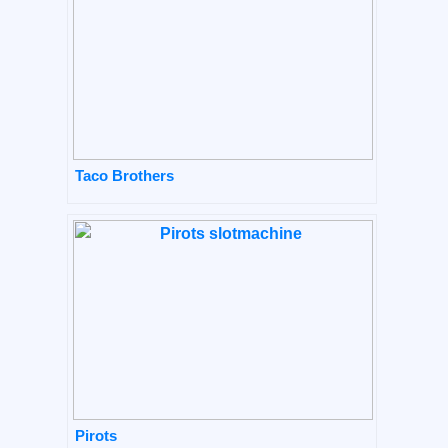
Taco Brothers
Pirots