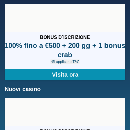
BONUS D´ISCRIZIONE
100% fino a €500 + 200 gg + 1 bonus
crab
*Si applicano T&C
Visita ora
Nuovi casino