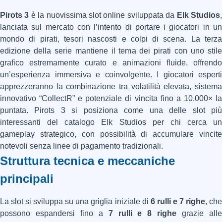
Pirots 3
è la nuovissima slot online sviluppata da
Elk Studios
lanciata sul mercato con l’intento di portare i giocatori in un
mondo di pirati, tesori nascosti e colpi di scena. La terza
edizione della serie mantiene il tema dei pirati con uno stile
grafico estremamente curato e animazioni fluide, offrendo
un’esperienza immersiva e coinvolgente. I giocatori esperti
apprezzeranno la combinazione tra volatilità elevata, sistema
innovativo “CollectR” e potenziale di vincita fino a 10.000× la
puntata. Pirots 3 si posiziona come una delle slot più
interessanti del catalogo Elk Studios per chi cerca un
gameplay strategico, con possibilità di accumulare vincite
notevoli senza linee di pagamento tradizionali.
Struttura tecnica e meccaniche
principali
La slot si sviluppa su una griglia iniziale di
6 rulli e 7 righe
, ch
possono espandersi fino a
7 rulli e 8 righe
grazie all