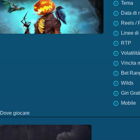
Tema
Data di r
Reels /
Linee d
RTP
Volatilitá
Vincita
Bet Ran
Wilds
Giri Grat
Mobile
Dove giocare