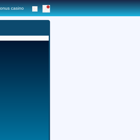
onus casino
Notifications
Search