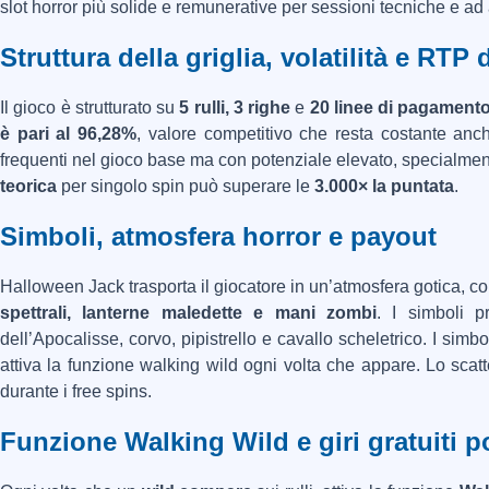
slot horror più solide e remunerative per sessioni tecniche e ad 
Struttura della griglia, volatilità e RTP
Il gioco è strutturato su
5 rulli, 3 righe
e
20 linee di pagamento
è pari al 96,28%
, valore competitivo che resta costante an
frequenti nel gioco base ma con potenziale elevato, specialmente
teorica
per singolo spin può superare le
3.000× la puntata
.
Simboli, atmosfera horror e payout
Halloween Jack trasporta il giocatore in un’atmosfera gotica, c
spettrali, lanterne maledette e mani zombi
. I simboli p
dell’Apocalisse, corvo, pipistrello e cavallo scheletrico. I simb
attiva la funzione walking wild ogni volta che appare. Lo scat
durante i free spins.
Funzione Walking Wild e giri gratuiti po