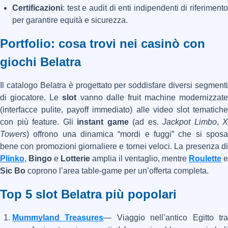
Certificazioni
: test e audit di enti indipendenti di riferimento
per garantire equità e sicurezza.
Portfolio: cosa trovi nei casinò con
giochi Belatra
Il catalogo Belatra è progettato per soddisfare diversi segmenti
di giocatore. Le
slot
vanno dalle fruit machine modernizzate
(interfacce pulite, payoff immediato) alle video slot tematiche
con più feature. Gli
instant game
(ad es.
Jackpot Limbo
,
X
Towers
) offrono una dinamica “mordi e fuggi” che si sposa
bene con promozioni giornaliere e tornei veloci. La presenza di
Plinko
,
Bingo
e
Lotterie
amplia il ventaglio, mentre
Roulette
e
Sic Bo
coprono l’area table-game per un’offerta completa.
Top 5 slot Belatra più popolari
Mummyland Treasures
— Viaggio nell’antico Egitto tr