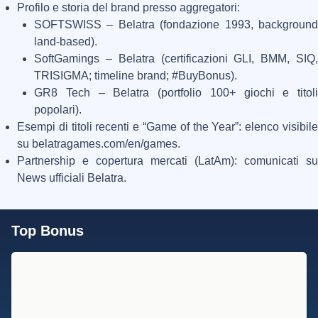
Profilo e storia del brand presso aggregatori:
SOFTSWISS – Belatra (fondazione 1993, background
land-based).
SoftGamings – Belatra (certificazioni GLI, BMM, SIQ,
TRISIGMA; timeline brand; #BuyBonus).
GR8 Tech – Belatra (portfolio 100+ giochi e titoli
popolari).
Esempi di titoli recenti e “Game of the Year”: elenco visibile
su belatragames.com/en/games.
Partnership e copertura mercati (LatAm): comunicati su
News ufficiali Belatra.
Top Bonus