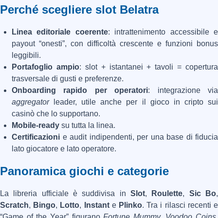
Perché scegliere slot Belatra
Linea editoriale coerente
: intrattenimento accessibile 
payout “onesti”, con difficoltà crescente e funzioni bonus
leggibili.
Portafoglio ampio
: slot + istantanei + tavoli = copertura
trasversale di gusti e preferenze.
Onboarding rapido per operatori
: integrazione vi
aggregator
leader, utile anche per il gioco in cripto sui
casinò che lo supportano.
Mobile-ready
su tutta la linea.
Certificazioni
e audit indipendenti, per una base di fiducia
lato giocatore e lato operatore.
Panoramica giochi e categorie
La libreria ufficiale è suddivisa in
Slot
,
Roulette
,
Sic Bo
Scratch
,
Bingo
,
Lotto
,
Instant
e
Plinko
. Tra i rilasci recenti 
“Game of the Year” figurano
Fortune Mummy
,
Voodoo Coins
,