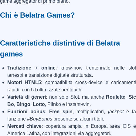
game aggregator di primo piano.
Chi è Belatra Games?
Caratteristiche distintive di Belatra
games
Tradizione + online
: know-how trentennale nelle slot
terrestri e transizione digitale strutturata.
Motori HTML5
: compatibilità cross-device e caricament
rapidi, con UI ottimizzate per touch.
Varietà di generi
: non solo Slot, ma anche
Roulette
,
Si
Bo
,
Bingo
,
Lotto
, Plinko e instant-win.
Funzioni bonus
:
Free spin
, moltiplicatori,
jackpot
e l
funzione
#BuyBonus
presente su alcuni titoli.
Mercati chiave
: copertura ampia in Europa, area CIS e
America Latina, con integrazioni via aggregatori.