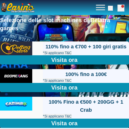
Belatra games slot machines gratis –
COMMISSIONE DI GAMBLING DI GIBILTERRA (GRA)
COMMISSIONE DI GIOCO ONLINE DI KAHNAWAKE
Skip to navigation
Skip to content
Casino sicuri stranieri – Gioca ai casino no AAMS in
Noti
Search
Gioca alle DEMO Belatra games
sicurezza
Selezione delle slot machines di Belatra
games
110% fino a €700 + 100 giri gratis
*Si applicano T&C
Visita ora
100% fino a 100€
*Si applicano T&C
Visita ora
100% Fino a €500 + 200GG + 1
Crab
*Si applicano T&C
Visita ora