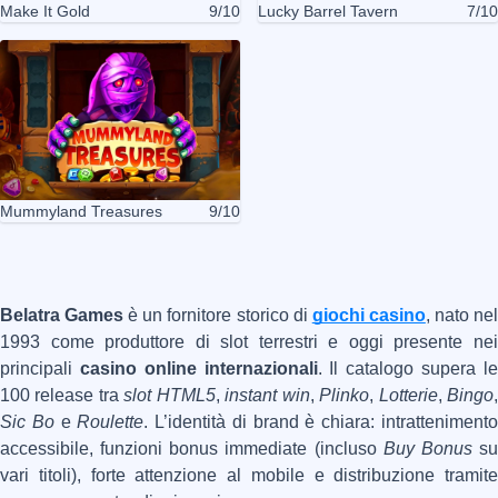
Make It Gold
9/10
Lucky Barrel Tavern
7/10
Mummyland Treasures
9/10
Belatra Games
è un fornitore storico di
giochi casino
, nato ne
1993 come produttore di slot terrestri e oggi presente nei
principali
casino online internazionali
. Il catalogo supera l
100 release tra
slot HTML5
,
instant win
,
Plinko
,
Lotterie
,
Bingo
Sic Bo
e
Roulette
. L’identità di brand è chiara: intratteniment
accessibile, funzioni bonus immediate (incluso
Buy Bonus
s
vari titoli), forte attenzione al mobile e distribuzione tramite