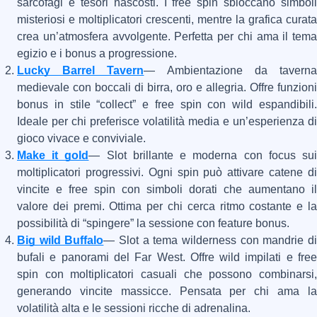
sarcofagi e tesori nascosti. I free spin sbloccano simboli
misteriosi e moltiplicatori crescenti, mentre la grafica curata
crea un’atmosfera avvolgente. Perfetta per chi ama il tema
egizio e i bonus a progressione.
Lucky Barrel Tavern
— Ambientazione da tavern
medievale con boccali di birra, oro e allegria. Offre funzioni
bonus in stile “collect” e free spin con wild espandibili.
Ideale per chi preferisce volatilità media e un’esperienza di
gioco vivace e conviviale.
Make it gold
— Slot brillante e moderna con focus su
moltiplicatori progressivi. Ogni spin può attivare catene di
vincite e free spin con simboli dorati che aumentano il
valore dei premi. Ottima per chi cerca ritmo costante e la
possibilità di “spingere” la sessione con feature bonus.
Big wild Buffalo
— Slot a tema wilderness con mandrie d
bufali e panorami del Far West. Offre wild impilati e free
spin con moltiplicatori casuali che possono combinarsi,
generando vincite massicce. Pensata per chi ama la
volatilità alta e le sessioni ricche di adrenalina.