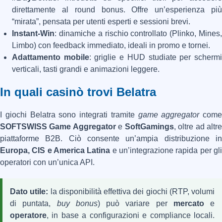
direttamente al round bonus. Offre un’esperienza più
“mirata”, pensata per utenti esperti e sessioni brevi.
Instant-Win
: dinamiche a rischio controllato (Plinko, Mines,
Limbo) con feedback immediato, ideali in promo e tornei.
Adattamento mobile
: griglie e HUD studiate per scherm
verticali, tasti grandi e animazioni leggere.
In quali casinò trovi Belatra
I giochi Belatra sono integrati tramite
game aggregator
come
SOFTSWISS Game Aggregator
e
SoftGamings
, oltre ad altr
piattaforme B2B. Ciò consente un’ampia distribuzione in
Europa, CIS e America Latina
e un’integrazione rapida per gl
operatori con un’unica API.
Dato utile:
la disponibilità effettiva dei giochi (RTP, volumi
di puntata,
buy bonus
) può variare per
mercato
e
operatore
, in base a configurazioni e compliance locali.