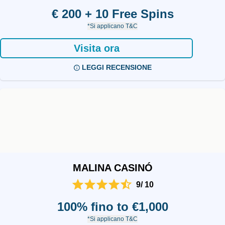
€ 200 + 10 Free Spins
*Si applicano T&C
Visita ora
LEGGI RECENSIONE
MALINA CASINÓ
9/ 10
100% fino to €1,000
*Si applicano T&C