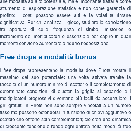
alle modalità ad alto potenziale, ma è importante trattarla come
strumento di esplorazione statistica e non come garanzia di
profitto: i costi possono essere alti e la volatilità rimane
significativa. Per chi analizza il gioco, studiare la correlazione
fra apertura di celle, frequenza di simboli misteriosi e
incremento dei moltiplicatori è essenziale per capire in quali
momenti conviene aumentare o ridurre l’esposizione.
Free drops e modalità bonus
I free drops rappresentano la modalità dove Pirots mostra il
massimo del suo potenziale: una volta attivata tramite la
raccolta di un numero minimo di scatter o il completamento di
determinate condizioni di cluster, la griglia si espande e i
moltiplicatori progressivi diventano più facili da accumulare. I
giri gratuiti in Pirots non sono sempre vincolati a un numero
fisso ma possono estendersi in funzione di chiavi aggiuntive o
scatole che offrono spin complementari; ciò crea una dinamica
di crescente tensione e rende ogni entrata nella modalità free