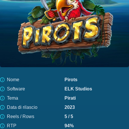
Nome
Pirots
Software
ELK Studios
Tema
Pirati
Data di rilascio
2023
Reels / Rows
5 / 5
RTP
94%