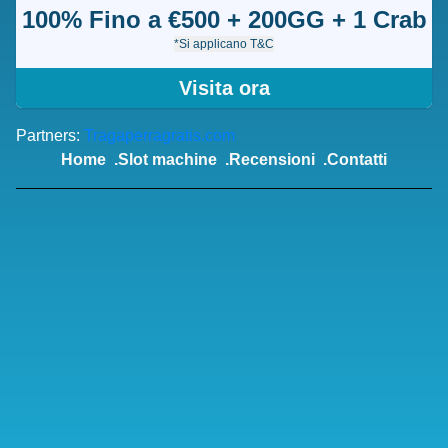
100% Fino a €500 + 200GG + 1 Crab
*Si applicano T&C
Visita ora
Partners:
Tragaperragratis.com
Home
Slot machine
Recensioni
Contatti