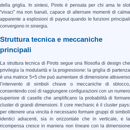
della griglia. In sintesi, Pirots è pensata per chi ama le slot
“vivaci” ma non banali, capace di alternare momenti di calma
apparente a esplosioni di payout quando le funzioni principali
convergono in sinergia.
Struttura tecnica e meccaniche
principali
La struttura tecnica di Pirots segue una filosofia di design che
privilegia la modularità e la progressione: la griglia di partenza
è una matrice 5×5 che può aumentare di dimensione attraverso
l’intervento di simboli chiave o meccaniche di sblocco,
consentendo così di raggiungere configurazioni con un numero
superiore di caselle che amplificano la probabilità di formare
cluster di grandi dimensioni. Il core mechanic è il cluster pays:
per ottenere una vincita è necessario formare gruppi di simboli
identici adiacenti, sia in orizzontale che in verticale, e la
ricompensa cresce in maniera non lineare con la dimensione