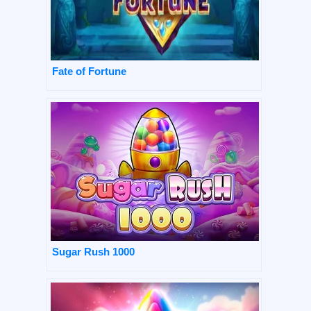
Fate of Fortune
Sugar Rush 1000