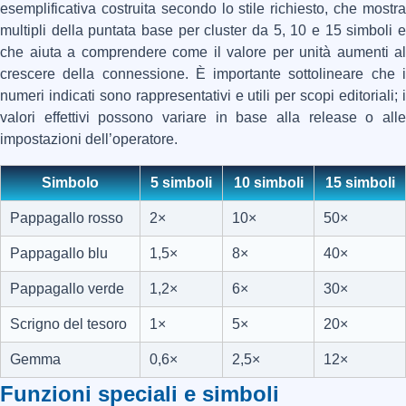
esemplificativa costruita secondo lo stile richiesto, che mostra
multipli della puntata base per cluster da 5, 10 e 15 simboli e
che aiuta a comprendere come il valore per unità aumenti al
crescere della connessione. È importante sottolineare che i
numeri indicati sono rappresentativi e utili per scopi editoriali; i
valori effettivi possono variare in base alla release o alle
impostazioni dell’operatore.
Simbolo
5 simboli
10 simboli
15 simboli
Pappagallo rosso
2×
10×
50×
Pappagallo blu
1,5×
8×
40×
Pappagallo verde
1,2×
6×
30×
Scrigno del tesoro
1×
5×
20×
Gemma
0,6×
2,5×
12×
Funzioni speciali e simboli