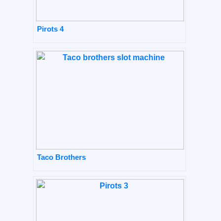
Pirots 4
Taco Brothers