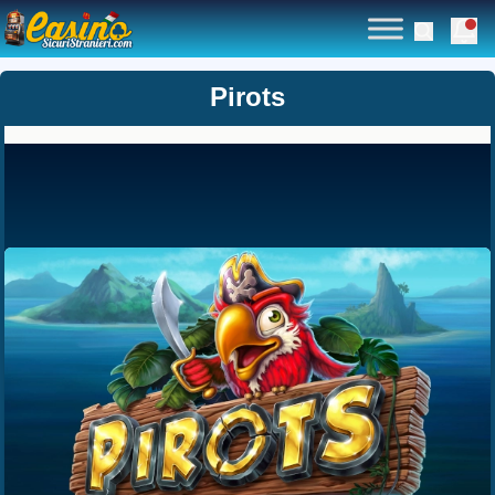
COMMISSIONE DI GAMBLING DI GIBILTERRA (GRA)
COMMISSIONE DI GIOCO ONLINE DI KAHNAWAKE
Skip to navigation
Skip to content
Casino sicuri stranieri – Gioca ai casino no AAMS in
Noti
Search
sicurezza
Pirots