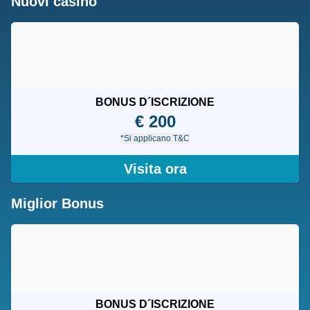
Nuovi casino
BONUS D´ISCRIZIONE
€ 200
*Si applicano T&C
Visita ora
Miglior Bonus
BONUS D´ISCRIZIONE