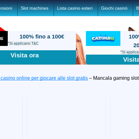
– Gioca alle DEMO di Mancal gaming
no no AAMS in sicurezza
nsioni
Slot machines
Lista casino esteri
Giochi casinó
B
Casino sicuri stranieri
Gaming
100% fino a 100€
100
*Si applicano T&C
2
*Si applic
Visita ora
Visit
 casino online per giocare alle slot gratis
–
Mancala gaming slot