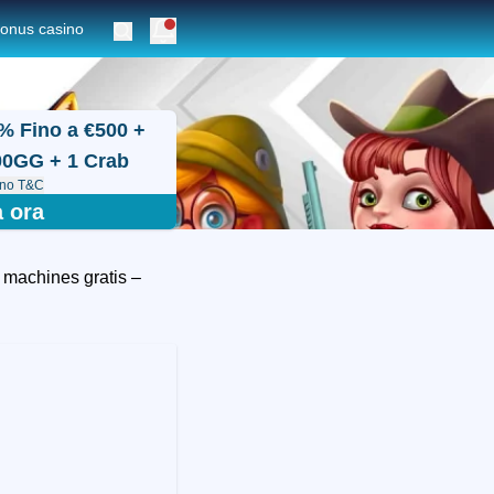
onus casino
Notifications
Search
% Fino a €500 +
00GG + 1 Crab
ano T&C
a ora
 machines gratis –