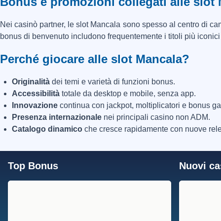
Bonus e promozioni collegati alle slot
Nei casinò partner, le slot Mancala sono spesso al centro di cam
bonus di benvenuto includono frequentemente i titoli più iconi
Perché giocare alle slot Mancala?
Originalità
dei temi e varietà di funzioni bonus.
Accessibilità
totale da desktop e mobile, senza app.
Innovazione
continua con jackpot, moltiplicatori e bonus gam
Presenza internazionale
nei principali casino non ADM.
Catalogo dinamico
che cresce rapidamente con nuove rele
Top Bonus
Nuovi ca