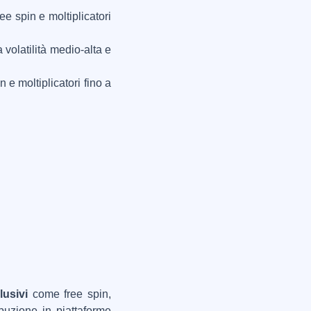
e spin e moltiplicatori
 volatilità medio-alta e
e moltiplicatori fino a
usivi
come free spin,
ibuzione in piattaforme