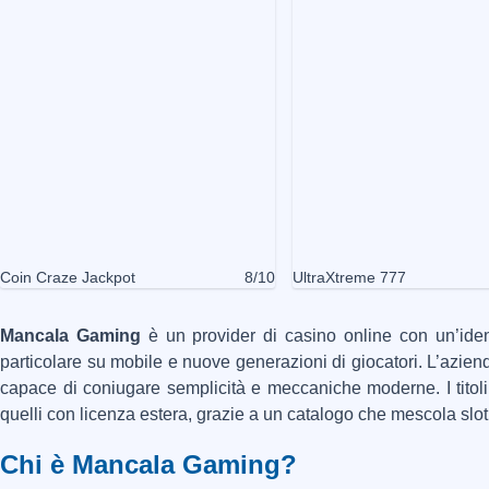
Coin Craze Jackpot
8/10
UltraXtreme 777
Mancala Gaming
è un provider di casino online con un’iden
particolare su mobile e nuove generazioni di giocatori. L’aziend
capace di coniugare semplicità e meccaniche moderne. I titol
quelli con licenza estera, grazie a un catalogo che mescola slot 
Chi è Mancala Gaming?