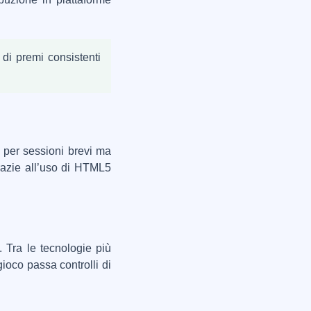
 di premi consistenti
e per sessioni brevi ma
razie all’uso di HTML5
 Tra le tecnologie più
gioco passa controlli di