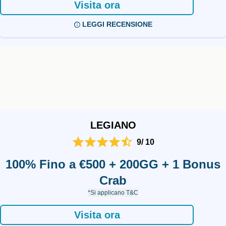
Visita ora
LEGGI RECENSIONE
LEGIANO
9/ 10
100% Fino a €500 + 200GG + 1 Bonus
Crab
*Si applicano T&C
Visita ora