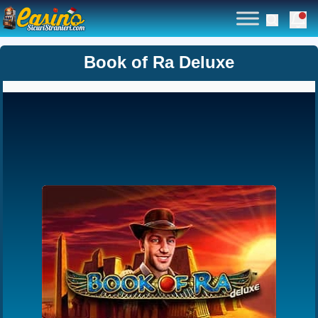
COMMISSIONE DI GAMBLING DI GIBILTERRA (GRA)
COMMISSIONE DI GIOCO ONLINE DI KAHNAWAKE
Skip to navigation
Skip to content
Casino sicuri stranieri – Gioca ai casino no AAMS in
Noti
Search
sicurezza
Book of Ra Deluxe