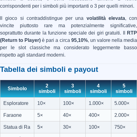
corrispondenti per i simboli più importanti o 3 per quelli minori.
Il gioco si contraddistingue per una
volatilità elevata
, con
vincite piuttosto rare ma potenzialmente significative,
soprattutto durante la funzione speciale dei giri gratuiti. Il
RTP
(Return to Player)
è pari a circa
95,10%
, un valore nella medi
per le slot classiche ma considerato leggermente basso
rispetto agli standard moderni.
Tabella dei simboli e payout
2
3
4
5
Simbolo
simboli
simboli
simboli
simboli
Esploratore
10×
100×
1.000×
5.000×
Faraone
5×
40×
400×
2.000×
Statua di Ra
5×
30×
100×
750×