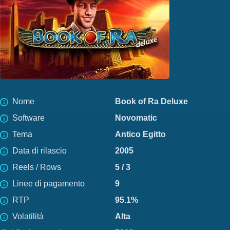
Nome
Book of Ra Deluxe
Software
Novomatic
Tema
Antico Egitto
Data di rilascio
2005
Reels / Rows
5 / 3
Linee di pagamento
9
RTP
95.1%
Volatilitá
Alta