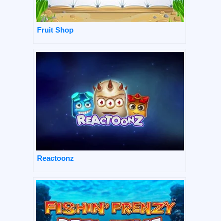
Fruit Shop
Reactoonz