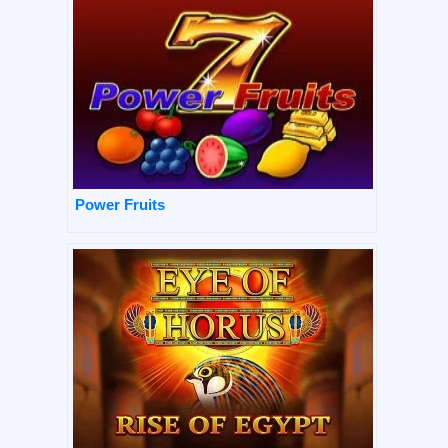
Power Fruits