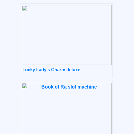
Lucky Lady's Charm deluxe