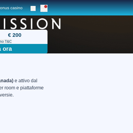
onus casino
Notifications
Search
€ 200
ano T&C
a ora
anada)
e attivo dal
er room e piattaforme
versie.