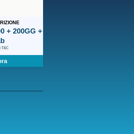
RIZIONE
00 + 200GG +
ab
o T&C
ora