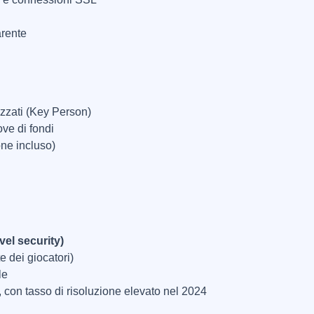
arente
izzati (Key Person)
ve di fondi
ne incluso)
evel security)
e dei giocatori)
le
, con tasso di risoluzione elevato nel 2024