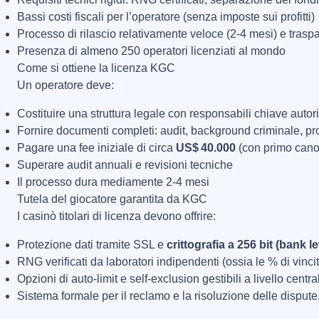
Bassi costi fiscali per l’operatore (senza imposte sui profitti)
Processo di rilascio relativamente veloce (2‑4 mesi) e trasp
Presenza di almeno 250 operatori licenziati al mondo
Come si ottiene la licenza KGC
Un operatore deve:
Costituire una struttura legale con responsabili chiave autor
Fornire documenti completi: audit, background criminale, pro
Pagare una fee iniziale di circa
US$ 40.000
(con primo cano
Superare audit annuali e revisioni tecniche
Il processo dura mediamente 2‑4 mesi
Tutela del giocatore garantita da KGC
I casinò titolari di licenza devono offrire:
Protezione dati tramite SSL e
crittografia a 256 bit (bank l
RNG verificati da laboratori indipendenti (ossia le % di vincit
Opzioni di auto‑limit e self‑exclusion gestibili a livello centra
Sistema formale per il reclamo e la risoluzione delle dispute