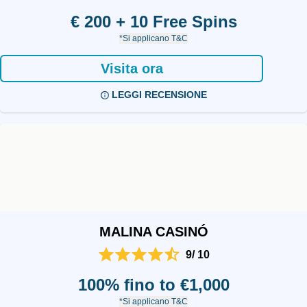
€ 200 + 10 Free Spins
*Si applicano T&C
Visita ora
LEGGI RECENSIONE
MALINA CASINÓ
9/ 10
100% fino to €1,000
*Si applicano T&C