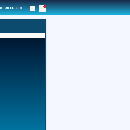
onus casino
Notifications
Search