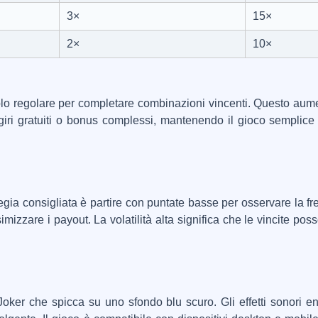
3×
15×
2×
10×
bolo regolare per completare combinazioni vincenti. Questo aum
i giri gratuiti o bonus complessi, mantenendo il gioco semplic
tegia consigliata è partire con puntate basse per osservare la f
zare i payout. La volatilità alta significa che le vincite pos
ker che spicca su uno sfondo blu scuro. Gli effetti sonori enf