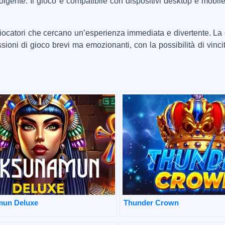
gente. Il gioco è compatibile con dispositivi desktop e mobile
 giocatori che cercano un’esperienza immediata e divertente. L
sioni di gioco brevi ma emozionanti, con la possibilità di vinci
un Deluxe
Thunder Crown