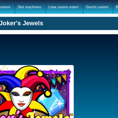
no no AAMS in sicurezza
nsioni
Slot machines
Lista casino esteri
Giochi casinó
B
Casino sicuri stranieri
Joker's Jewels