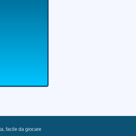
, facile da giocare