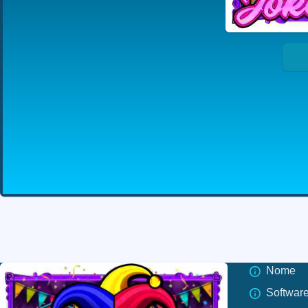
Nome
Softwar