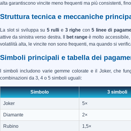
alta garantiscono vincite meno frequenti ma più consistenti, fin
Struttura tecnica e meccaniche principa
La slot si sviluppa su
5 rulli
e
3 righe
con
5 linee di pagame
attive da sinistra verso destra. Il
bet range
è molto accessibile, 
volatilità alta, le vincite non sono frequenti, ma quando si verif
Simboli principali e tabella dei pagame
I simboli includono varie gemme colorate e il Joker, che fung
combinazioni da 3, 4 o 5 simboli uguali:
Simbolo
3 simboli
Joker
5×
Diamante
2×
Rubino
1,5×