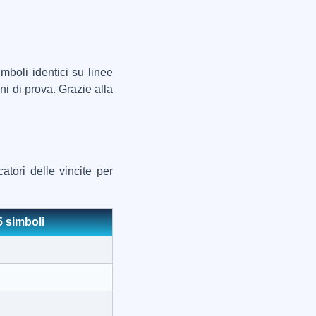
mboli identici su linee
ni di prova. Grazie alla
tori delle vincite per
5 simboli