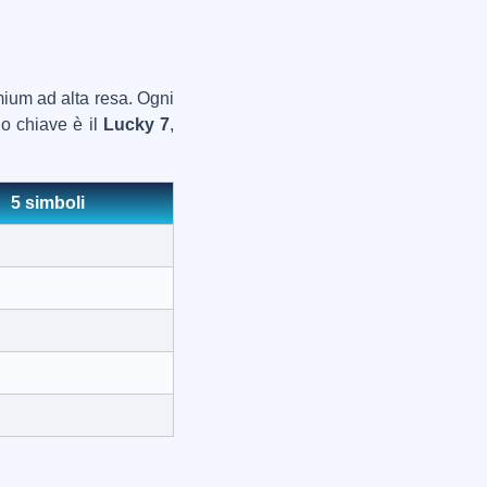
emium ad alta resa. Ogni
lo chiave è il
Lucky 7
,
5 simboli