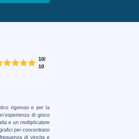
10/
10
tico rigoroso e per la
e un’esperienza di gioco
lta e un moltiplicatore
rafici per concentrarsi
frequenza di vincita e