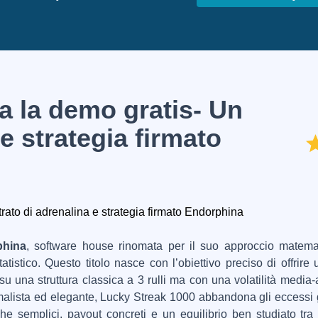
a la demo gratis- Un
e strategia firmato
ato di adrenalina e strategia firmato Endorphina
phina
, software house rinomata per il suo approccio matema
tatistico. Questo titolo nasce con l’obiettivo preciso di offrir
 una struttura classica a 3 rulli ma con una volatilità media-a
malista ed elegante, Lucky Streak 1000 abbandona gli eccessi g
he semplici, payout concreti e un equilibrio ben studiato tra 