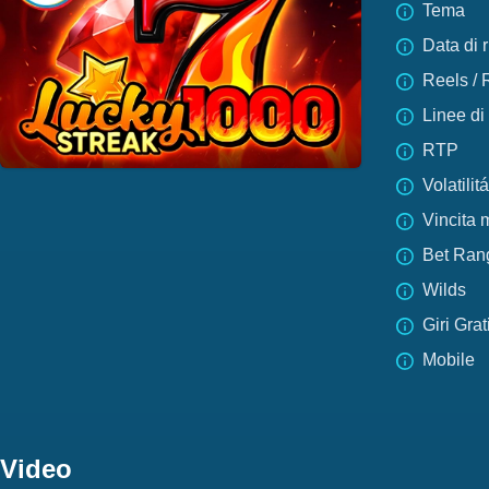
Tema
Data di r
Reels /
Linee d
RTP
Volatilitá
Vincita
Bet Ran
Wilds
Giri Grat
Mobile
Video