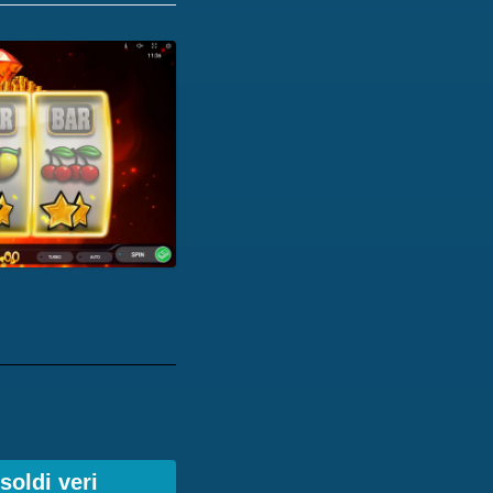
soldi veri