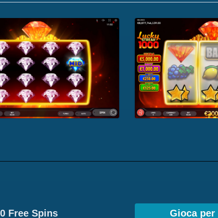
10 Free Spins
Gioca per 