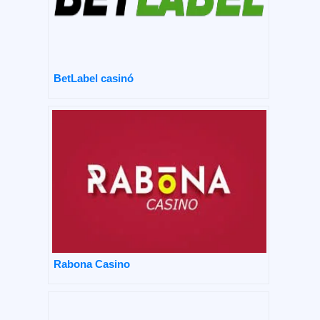
BetLabel casinó
Rabona Casino