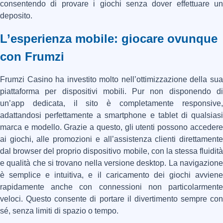
consentendo di provare i giochi senza dover effettuare un
deposito.
L’esperienza mobile: giocare ovunque
con Frumzi
Frumzi Casino ha investito molto nell’ottimizzazione della sua
piattaforma per dispositivi mobili. Pur non disponendo di
un’app dedicata, il sito è completamente responsive,
adattandosi perfettamente a smartphone e tablet di qualsiasi
marca e modello. Grazie a questo, gli utenti possono accedere
ai giochi, alle promozioni e all’assistenza clienti direttamente
dal browser del proprio dispositivo mobile, con la stessa fluidità
e qualità che si trovano nella versione desktop. La navigazione
è semplice e intuitiva, e il caricamento dei giochi avviene
rapidamente anche con connessioni non particolarmente
veloci. Questo consente di portare il divertimento sempre con
sé, senza limiti di spazio o tempo.