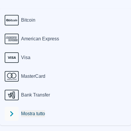
Bitcoin
American Express
Visa
MasterCard
Bank Transfer
Mostra tutto