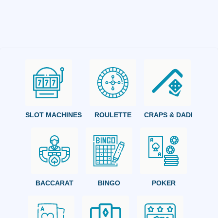
SLOT MACHINES
ROULETTE
CRAPS & DADI
BACCARAT
BINGO
POKER