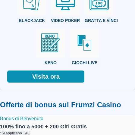
BLACKJACK
VIDEO POKER
GRATTA E VINCI
KENO
GIOCHI LIVE
Visita ora
Offerte di bonus sul Frumzi Casino
Bonus di Benvenuto
100% fino a 500€ + 200 Giri Gratis
*Si applicano T&C