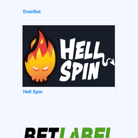
EmirBet
Hell Spin