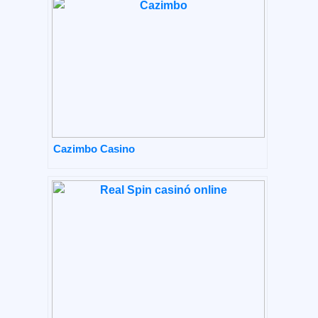
Cazimbo Casino