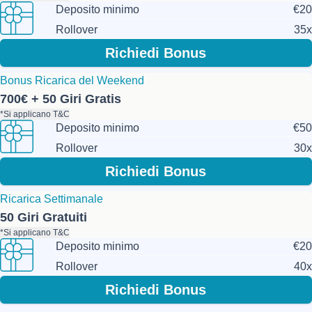
Deposito minimo
€20
Rollover
35x
Richiedi Bonus
Bonus Ricarica del Weekend
700€ + 50 Giri Gratis
*Si applicano T&C
Deposito minimo
€50
Rollover
30x
Richiedi Bonus
Ricarica Settimanale
50 Giri Gratuiti
*Si applicano T&C
Deposito minimo
€20
Rollover
40x
Richiedi Bonus