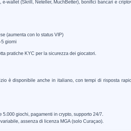
 e-wallet (Skrill, Neteller, MuchBetter), bonifici bancari e crip
ese (aumenta con lo status VIP)
–5 giorni
tta pratiche KYC per la sicurezza dei giocatori.
izio è disponibile anche in italiano, con tempi di risposta rap
re 5.000 giochi, pagamenti in crypto, supporto 24/7.
ver variabile, assenza di licenza MGA (solo Curaçao).