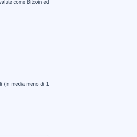
tovalute come Bitcoin ed
idi (in media meno di 1