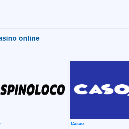
asino online
o
Casoo