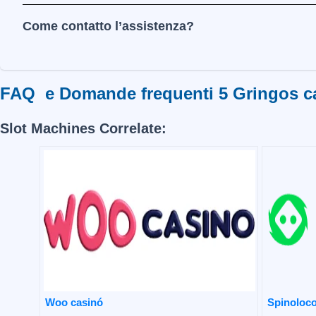
Come contatto l’assistenza?
FAQ e Domande frequenti 5 Gringos c
Slot Machines Correlate:
Woo casinó
Spinoloc