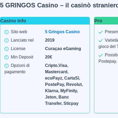
5 GRINGOS Casino – il casinò stranie
Casino Info
Pro
Sito web
5 Gringos Casino
Presen
Lanciato nel
2019
Varietà 
gioco del 
License
Curaçao eGaming
Possibil
Min Deposit
20€
Postepay.
Opzioni di
Cripto,Visa,
pagamento
Mastercard,
ecoPayz, CartaSì,
PostePay, Revolut,
Klarna, MyFinity,
Jeton, Banc
Transfer, Sticpay