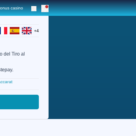
onus casino
Notifications
Search
+4
o del Tiro al
stepay.
ccarat