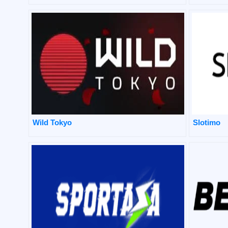
Wild Tokyo
Slotimo