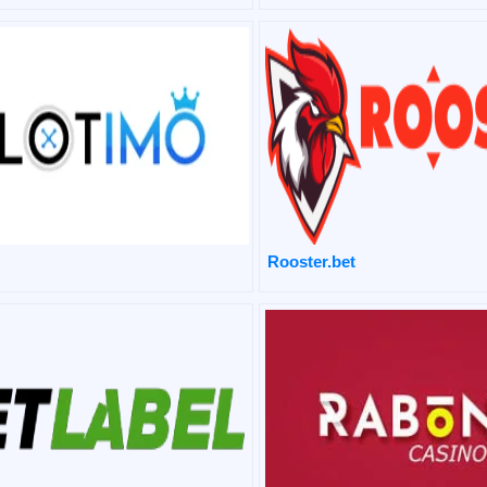
Rooster.bet