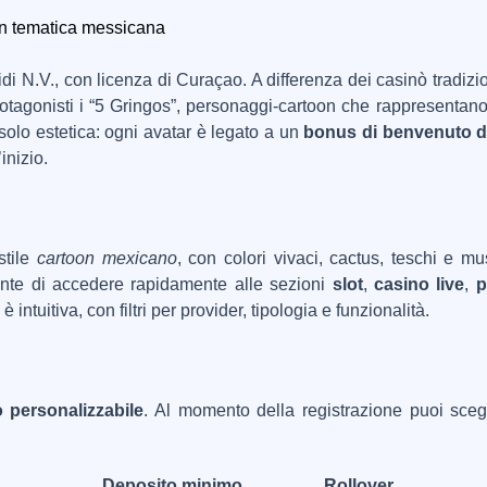
n tematica messicana
 N.V., con licenza di Curaçao. A differenza dei casinò tradiziona
otagonisti i “5 Gringos”, personaggi-cartoon che rappresentano i
solo estetica: ogni avatar è legato a un
bonus di benvenuto di
inizio.
stile
cartoon mexicano
, con colori vivaci, cactus, teschi e m
ente di accedere rapidamente alle sezioni
slot
,
casino live
,
p
ntuitiva, con filtri per provider, tipologia e funzionalità.
 personalizzabile
. Al momento della registrazione puoi sceg
Deposito minimo
Rollover