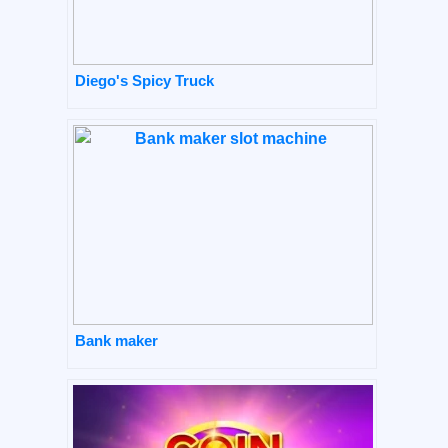
Diego's Spicy Truck
Bank maker