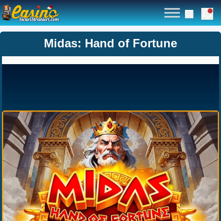
COMMISSIONE DI GAMBLING DI GIBILTERRA (GRA)
COMMISSIONE DI GIOCO ONLINE DI KAHNAWAKE
Skip to navigation
Skip to content
Casino sicuri stranieri – Gioca ai casino no AAMS in
Noti
Search
sicurezza
Midas: Hand of Fortune