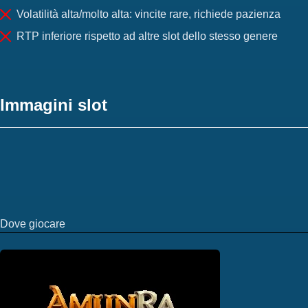
Volatilità alta/molto alta: vincite rare, richiede pazienza
RTP inferiore rispetto ad altre slot dello stesso genere
Immagini slot
Dove giocare