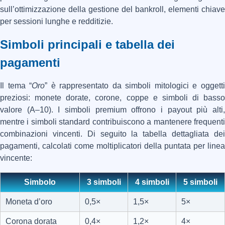
sull’ottimizzazione della gestione del bankroll, elementi chiave
per sessioni lunghe e redditizie.
Simboli principali e tabella dei
pagamenti
Il tema “
Oro
” è rappresentato da simboli mitologici e oggett
preziosi: monete dorate, corone, coppe e simboli di basso
valore (A–10). I simboli premium offrono i payout più alti,
mentre i simboli standard contribuiscono a mantenere frequenti
combinazioni vincenti. Di seguito la tabella dettagliata dei
pagamenti, calcolati come moltiplicatori della puntata per linea
vincente:
Simbolo
3 simboli
4 simboli
5 simboli
Moneta d’oro
0,5×
1,5×
5×
Corona dorata
0,4×
1,2×
4×