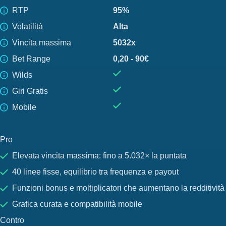
RTP
95%
Volatilitá
Alta
Vincita massima
5032x
Bet Range
0,20 - 90€
Wilds
Giri Gratis
Mobile
Pro
Elevata vincita massima: fino a 5.032× la puntata
40 linee fisse, equilibrio tra frequenza e payout
Funzioni bonus e moltiplicatori che aumentano la redditività
Grafica curata e compatibilità mobile
Contro