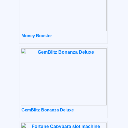
Money Booster
GemBlitz Bonanza Deluxe