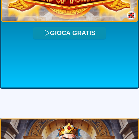
GIOCA GRATIS