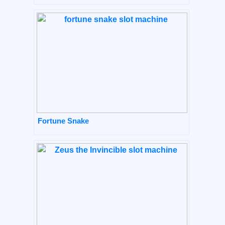
Fortune Snake