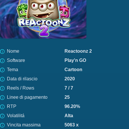
Nome
Reactoonz 2
Software
Play'n GO
Tema
Cartoon
Data di rilascio
2020
Reels / Rows
7 / 7
Linee di pagamento
25
RTP
96.20%
Volatilitá
Alta
Vincita massima
5063 x