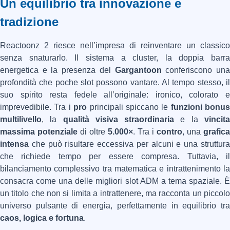
Un equilibrio tra innovazione e
tradizione
Reactoonz 2 riesce nell’impresa di reinventare un classico
senza snaturarlo. Il sistema a cluster, la doppia barra
energetica e la presenza del
Gargantoon
conferiscono un
profondità che poche slot possono vantare. Al tempo stesso, il
suo spirito resta fedele all’originale: ironico, colorato e
imprevedibile. Tra i
pro
principali spiccano le
funzioni bonus
multilivello
, la
qualità visiva straordinaria
e la
vincit
massima potenziale
di oltre
5.000×
. Tra i
contro
, una
grafica
intensa
che può risultare eccessiva per alcuni e una struttura
che richiede tempo per essere compresa. Tuttavia, il
bilanciamento complessivo tra matematica e intrattenimento la
consacra come una delle migliori slot ADM a tema spaziale. È
un titolo che non si limita a intrattenere, ma racconta un piccolo
universo pulsante di energia, perfettamente in equilibrio tra
caos, logica e fortuna
.