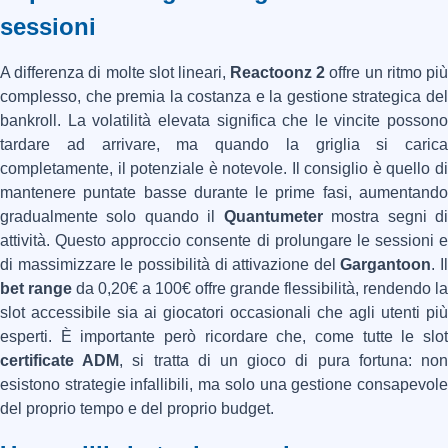
sessioni
A differenza di molte slot lineari,
Reactoonz 2
offre un ritmo pi
complesso, che premia la costanza e la gestione strategica del
bankroll. La volatilità elevata significa che le vincite possono
tardare ad arrivare, ma quando la griglia si carica
completamente, il potenziale è notevole. Il consiglio è quello di
mantenere puntate basse durante le prime fasi, aumentando
gradualmente solo quando il
Quantumeter
mostra segni d
attività. Questo approccio consente di prolungare le sessioni e
di massimizzare le possibilità di attivazione del
Gargantoon
. Il
bet range
da 0,20€ a 100€ offre grande flessibilità, rendendo la
slot accessibile sia ai giocatori occasionali che agli utenti più
esperti. È importante però ricordare che, come tutte le slot
certificate ADM
, si tratta di un gioco di pura fortuna: no
esistono strategie infallibili, ma solo una gestione consapevole
del proprio tempo e del proprio budget.