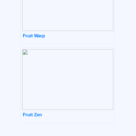
Fruit Warp
Fruit Zen