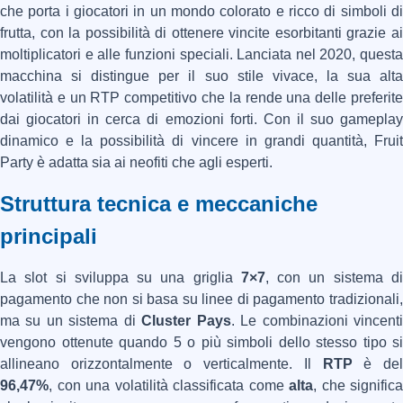
che porta i giocatori in un mondo colorato e ricco di simboli di
frutta, con la possibilità di ottenere vincite esorbitanti grazie ai
moltiplicatori e alle funzioni speciali. Lanciata nel 2020, questa
macchina si distingue per il suo stile vivace, la sua alta
volatilità e un RTP competitivo che la rende una delle preferite
dai giocatori in cerca di emozioni forti. Con il suo gameplay
dinamico e la possibilità di vincere in grandi quantità, Fruit
Party è adatta sia ai neofiti che agli esperti.
Struttura tecnica e meccaniche
principali
La slot si sviluppa su una griglia
7×7
, con un sistema d
pagamento che non si basa su linee di pagamento tradizionali,
ma su un sistema di
Cluster Pays
. Le combinazioni vincent
vengono ottenute quando 5 o più simboli dello stesso tipo si
allineano orizzontalmente o verticalmente. Il
RTP
è de
96,47%
, con una volatilità classificata come
alta
, che significa