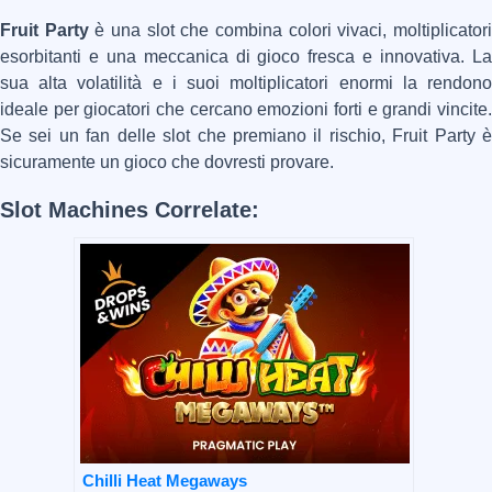
Fruit Party
è una slot che combina colori vivaci, moltiplicator
esorbitanti e una meccanica di gioco fresca e innovativa. La
sua alta volatilità e i suoi moltiplicatori enormi la rendono
ideale per giocatori che cercano emozioni forti e grandi vincite.
Se sei un fan delle slot che premiano il rischio, Fruit Party è
sicuramente un gioco che dovresti provare.
Slot Machines Correlate:
Chilli Heat Megaways