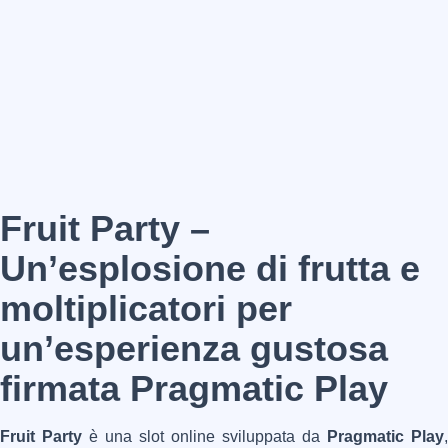
Fruit Party –
Un’esplosione di frutta e
moltiplicatori per
un’esperienza gustosa
firmata Pragmatic Play
Fruit Party
è una slot online sviluppata da
Pragmatic Play
,