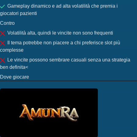
Gameplay dinamico e ad alta volatilità che premia i
giocatori pazienti
Contro
Volatilità alta, quindi le vincite non sono frequenti
Il tema potrebbe non piacere a chi preferisce slot più
complesse
Le vincite possono sembrare casuali senza una strategia
ben definita<
Dove giocare