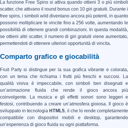
La funzione Free Spins si attiva quando ottieni 3 o più simboli
scatter, che attivano il round bonus con 10 giri gratuiti. Durante i
free spins, i simboli wild diventano ancora più potenti, in quanto
possono moltiplicare le vincite fino a 256 volte, aumentando le
possibilità di ottenere grandi combinazioni. In questa modalità,
se ottieni altri scatter, il numero di giri gratuiti viene aumentato,
permettendoti di ottenere ulteriori opportunità di vincita.
Comparto grafico e giocabilità
Fruit Party si distingue per la sua grafica vibrante e colorata,
con un tema che richiama i frutti più freschi e succosi. La
qualità visiva è impeccabile, con simboli ben disegnati e
un’animazione fluida che rende il gioco ancora più
coinvolgente. La musica e gli effetti sonori sono leggeri e
festosi, contribuendo a creare un’atmosfera gioiosa. Il gioco è
sviluppato in tecnologia
HTML5
, il che lo rende completamente
compatibile con dispositivi mobili e desktop, garantendo
un’esperienza di gioco fluida su ogni piattaforma.