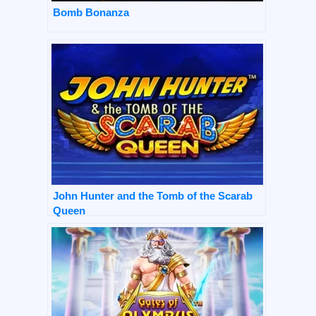
Bomb Bonanza
John Hunter and the Tomb of the Scarab
Queen