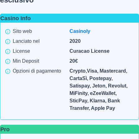
Casino Info
Sito web
Casinoly
Lanciato nel
2020
License
Curacao License
Min Deposit
20€
Opzioni di pagamento
Crypto,Visa, Mastercard,
CartaSì, Postepay,
Satispay, Jeton, Revolut,
MiFinity, eZeeWallet,
SticPay, Klarna, Bank
Transfer, Apple Pay
Pro