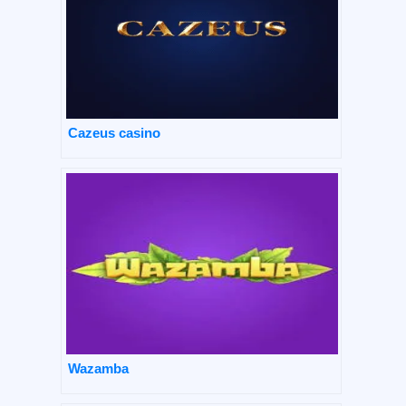
Cazeus casino
Wazamba