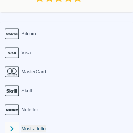
Bitcoin
Visa
MasterCard
Skrill
Neteller
Mostra tutto