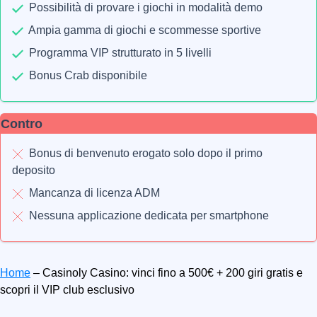
Possibilità di provare i giochi in modalità demo
Ampia gamma di giochi e scommesse sportive
Programma VIP strutturato in 5 livelli
Bonus Crab disponibile
Contro
Bonus di benvenuto erogato solo dopo il primo
deposito
Mancanza di licenza ADM
Nessuna applicazione dedicata per smartphone
Home
–
Casinoly Casino: vinci fino a 500€ + 200 giri gratis e
scopri il VIP club esclusivo