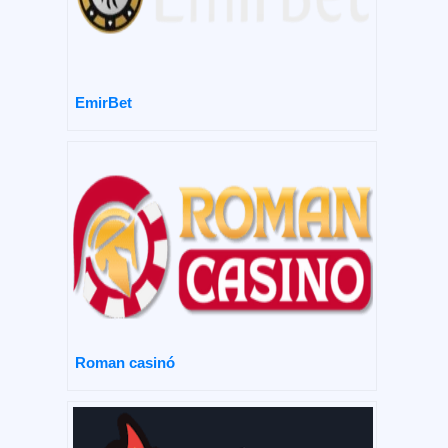
EmirBet
Roman casinó