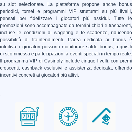
su slot selezionate. La piattaforma propone anche bonus
periodici, tornei e programmi VIP strutturati su più livelli,
pensati per fidelizzare i giocatori più assidui. Tutte le
promozioni sono accompagnate da termini chiari e trasparenti,
incluse le condizioni di wagering e le scadenze, riducendo
possibilità di fraintendimenti. L’area dedicata ai bonus è
intuitiva: i giocatori possono monitorare saldo bonus, requisiti
di scommessa e partecipazioni a eventi speciali in tempo reale.
Il programma VIP di Casinoly include cinque livelli, con premi
crescenti, cashback esclusivi e assistenza dedicata, offrendo
incentivi concreti ai giocatori più attivi.