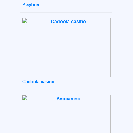
Playfina
Cadoola casinó