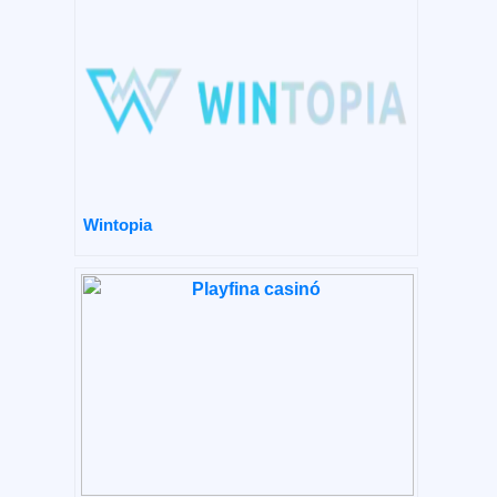
Wintopia