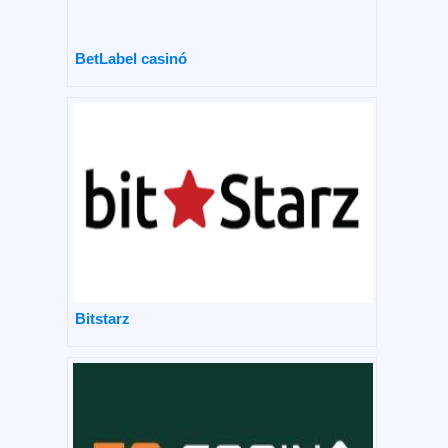
BetLabel casinó
Bitstarz