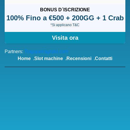
BONUS D´ISCRIZIONE
100% Fino a €500 + 200GG + 1 Crab
*Si applicano T&C
Visita ora
Partners:
Tragaperragratis.com
Home
Slot machine
Recensioni
Contatti