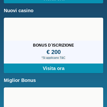
Nuovi casino
BONUS D´ISCRIZIONE
€ 200
*Si applicano T&C
Visita ora
Miglior Bonus