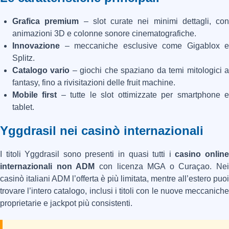
Grafica premium
– slot curate nei minimi dettagli, con
animazioni 3D e colonne sonore cinematografiche.
Innovazione
– meccaniche esclusive come Gigablox e
Splitz.
Catalogo vario
– giochi che spaziano da temi mitologici 
fantasy, fino a rivisitazioni delle fruit machine.
Mobile first
– tutte le slot ottimizzate per smartphone 
tablet.
Yggdrasil nei casinò internazionali
I titoli Yggdrasil sono presenti in quasi tutti i
casino onlin
internazionali non ADM
con licenza MGA o Curaçao. Nei
casinò italiani ADM l’offerta è più limitata, mentre all’estero puoi
trovare l’intero catalogo, inclusi i titoli con le nuove meccaniche
proprietarie e jackpot più consistenti.