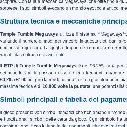
scoprire. Con la sua meccanica Megaways, che offre fino a
46.
sorprese. I suoi simboli evocano un mondo esotico e antico, ment
Struttura tecnica e meccaniche principa
Temple Tumble Megaways
utilizza il sistema **Megaways**
variando il numero di modi per vincere. In questa slot, ogni gir
uniche ad ogni spin. La griglia di gioco è composta da 6 rull
variabilità continua e avvincente.
Il
RTP
di
Temple Tumble Megaways
è del 96,25%, una percent
sebbene le vincite possano essere meno frequenti, quando si 
€0,20 a €100
per giro la rendono adatta sia a giocatori principia
massima teorica è di
10.000 volte la puntata
, una potenzialità 
Simboli principali e tabella dei pagame
Il gioco presenta vari simboli tematici che richiamano il mondo d
e i tradizionali simboli delle carte da gioco. Ogni simbolo ha
combinazione. Ecco la tabella dei pagamenti, che mostra i moltipl