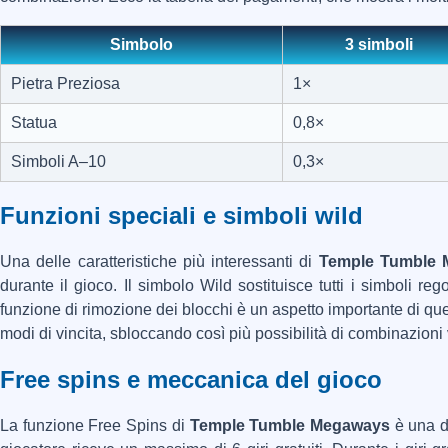
Simbolo
3 simboli
Pietra Preziosa
1×
Statua
0,8×
Simboli A–10
0,3×
Funzioni speciali e simboli wild
Una delle caratteristiche più interessanti di
Temple Tumble
durante il gioco. Il simbolo Wild sostituisce tutti i simboli r
funzione di rimozione dei blocchi è un aspetto importante di que
modi di vincita, sbloccando così più possibilità di combinazioni 
Free spins e meccanica del gioco
La funzione Free Spins di
Temple Tumble Megaways
è una de