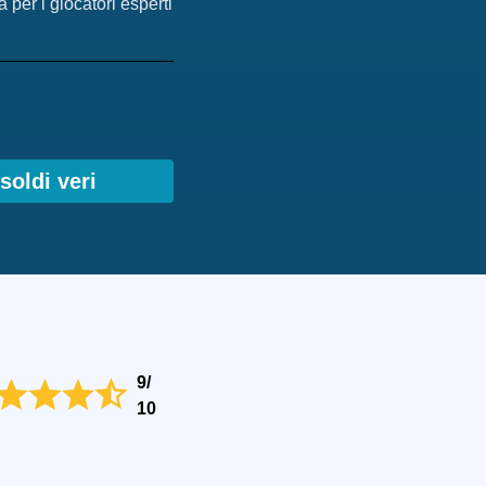
a per i giocatori esperti
soldi veri
9/
10