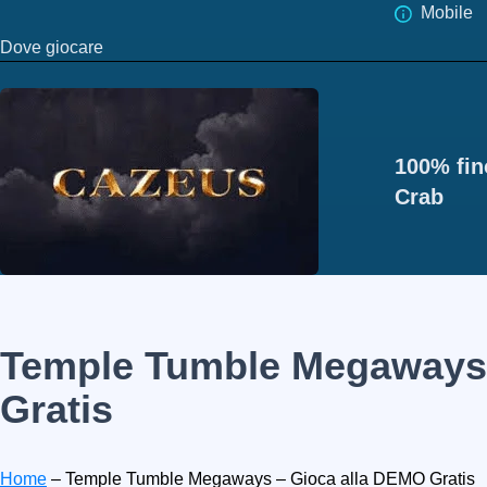
Mobile
Dove giocare
100% fin
Crab
Temple Tumble Megaways 
Gratis
Home
–
Temple Tumble Megaways – Gioca alla DEMO Gratis