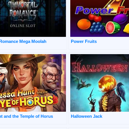
 Romance Mega Moolah
Power Fruits
t and the Temple of Horus
Halloween Jack